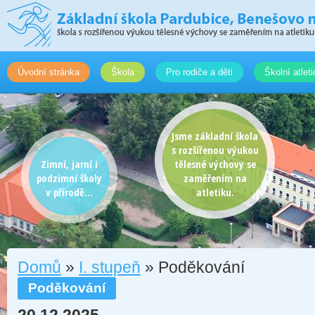
Úvodní stránka
Škola
Pro rodiče a děti
Školní atlet
Jsme základní škola
s rozšířenou výukou
Zimní, jarní i
tělesné výchovy se
podzimní školy
zaměřením na
v přírodě...
atletiku.
Domů
»
I. stupeň
» Poděkování
Poděkování