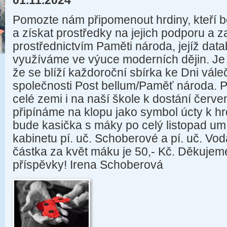
01.11.2024
Pomozte nám připomenout hrdiny, kteří b
a získat prostředky na jejich podporu a 
prostřednictvím Paměti národa, jejíž da
využíváme ve výuce moderních dějin. Je
že se blíží každoroční sbírka ke Dni vál
společnosti Post bellum/Paměť národa. 
celé zemi i na naší škole k dostání červe
připínáme na klopu jako symbol úcty k h
bude kasička s máky po celý listopad umí
kabinetu pí. uč. Schoberové a pí. uč. V
částka za květ máku je 50,- Kč. Děkuje
příspěvky! Irena Schoberová