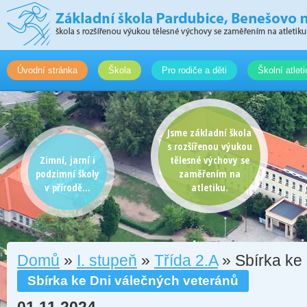
Úvodní stránka
Škola
Pro rodiče a děti
Školní atlet
Jsme základní škola
s rozšířenou výukou
Zimní, jarní i
tělesné výchovy se
podzimní školy
zaměřením na
v přírodě...
atletiku.
Domů
»
I. stupeň
»
Třída 2.A
» Sbírka ke
Sbírka ke Dni válečných veteránů