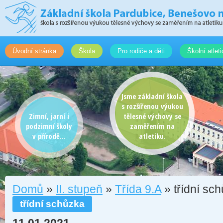
Úvodní stránka
Škola
Pro rodiče a děti
Školní atlet
Jsme základní škola
s rozšířenou výukou
Zimní, jarní i
tělesné výchovy se
podzimní školy
zaměřením na
v přírodě...
atletiku.
Domů
»
II. stupeň
»
Třída 9.A
» třídní sc
třídní schůzka