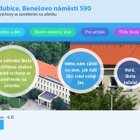
odiče a děti
Školní atletický klub
Pro učitele
Třídy školy
e základní škola
Velmi nám záleží
ozšířenou výukou
na tom, jak naši
Hurá,
lesné výchovy se
žáci tráví volný
škola
zaměřením na
čas.
začala!
atletiku.
am - 6.B