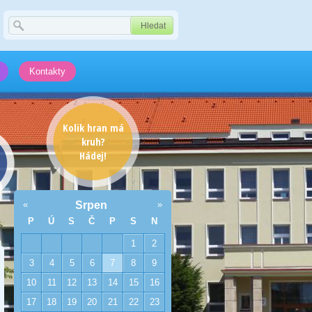
Kontakty
Kolik hran má
kruh?
Hádej!
«
Srpen
»
P
Ú
S
Č
P
S
N
1
2
3
4
5
6
7
8
9
10
11
12
13
14
15
16
17
18
19
20
21
22
23