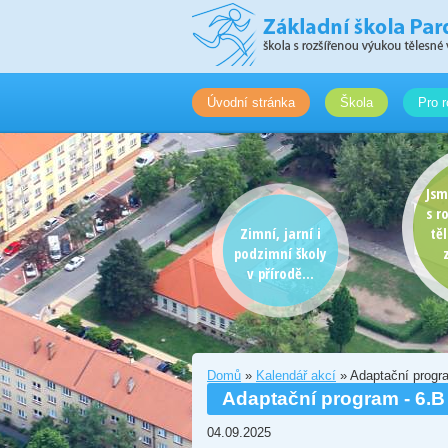
Úvodní stránka
Škola
Pro r
Jsm
s r
Zimní, jarní i
tě
podzimní školy
v přírodě...
Domů
»
Kalendář akcí
» Adaptační progr
Adaptační program - 6.B
04.09.2025