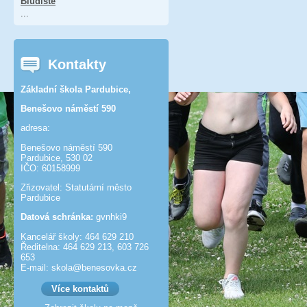
Bludiště
...
Kontakty
Základní škola Pardubice,
Benešovo náměstí 590
adresa:
Benešovo náměstí 590
Pardubice, 530 02
IČO: 60158999
Zřizovatel: Statutární město
Pardubice
Datová schránka:
gvnhki9
Kancelář školy: 464 629 210
Ředitelna: 464 629 213, 603 726
653
E-mail: skola@benesov­ka.cz
Více kontaktů