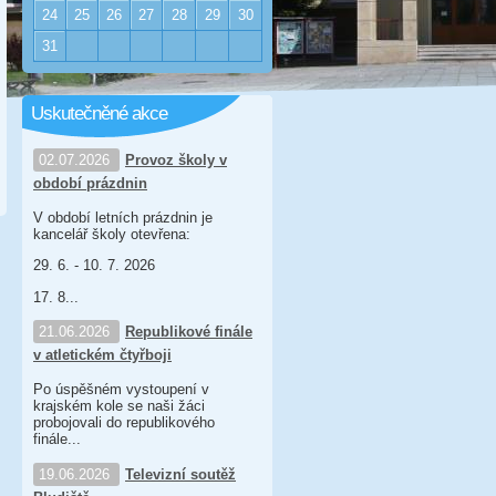
24
25
26
27
28
29
30
31
Uskutečněné akce
02.07.2026
Provoz školy v
období prázdnin
V období letních prázdnin je
kancelář školy otevřena:
29. 6. - 10. 7. 2026
17. 8...
21.06.2026
Republikové finále
v atletickém čtyřboji
Po úspěšném vystoupení v
krajském kole se naši žáci
probojovali do republikového
finále...
19.06.2026
Televizní soutěž