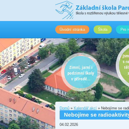
Úvodní stránka
Škola
Pro r
Jsm
s r
Zimní, jarní i
tě
podzimní školy
v přírodě...
Domů
»
Kalendář akcí
» Nebojíme se radio
Nebojíme se radioaktivity
04.02.2026