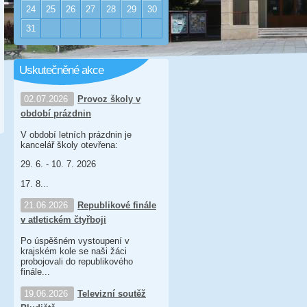
24
25
26
27
28
29
30
31
Uskutečněné akce
02.07.2026
Provoz školy v
období prázdnin
V období letních prázdnin je
kancelář školy otevřena:
29. 6. - 10. 7. 2026
17. 8...
21.06.2026
Republikové finále
v atletickém čtyřboji
Po úspěšném vystoupení v
krajském kole se naši žáci
probojovali do republikového
finále...
19.06.2026
Televizní soutěž