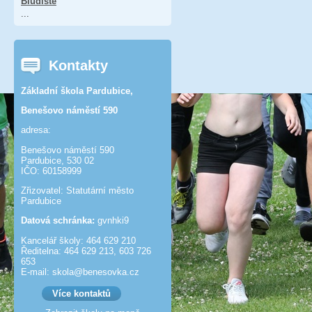
Bludiště
...
Kontakty
Základní škola Pardubice,
Benešovo náměstí 590
adresa:
Benešovo náměstí 590
Pardubice, 530 02
IČO: 60158999
Zřizovatel: Statutární město
Pardubice
Datová schránka:
gvnhki9
Kancelář školy: 464 629 210
Ředitelna: 464 629 213, 603 726
653
E-mail: skola@benesov­ka.cz
Více kontaktů