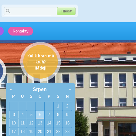
Kontakty
Kolik hran má
kruh?
Hádej!
«
Srpen
»
P
Ú
S
Č
P
S
N
1
2
3
4
5
6
7
8
9
10
11
12
13
14
15
16
17
18
19
20
21
22
23