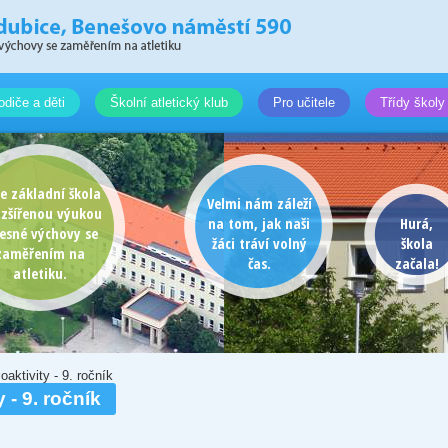
odiče a děti
Školní atletický klub
Pro učitele
Třídy školy
e základní škola
Velmi nám záleží
ozšířenou výukou
na tom, jak naši
Hurá,
lesné výchovy se
žáci tráví volný
škola
zaměřením na
čas.
začala!
atletiku.
aktivity - 9. ročník
 - 9. ročník