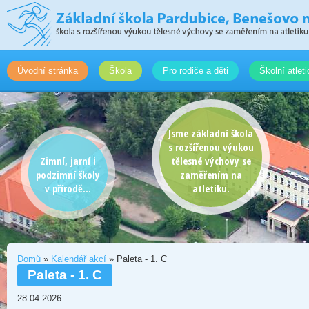
Úvodní stránka
Škola
Pro rodiče a děti
Školní atlet
Jsme základní škola
s rozšířenou výukou
Zimní, jarní i
tělesné výchovy se
podzimní školy
zaměřením na
v přírodě...
atletiku.
Domů
»
Kalendář akcí
» Paleta - 1. C
Paleta - 1. C
28.04.2026