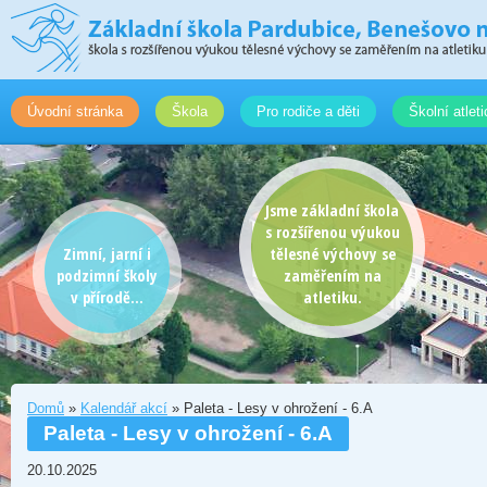
Úvodní stránka
Škola
Pro rodiče a děti
Školní atlet
Jsme základní škola
s rozšířenou výukou
Zimní, jarní i
tělesné výchovy se
podzimní školy
zaměřením na
v přírodě...
atletiku.
Domů
»
Kalendář akcí
» Paleta - Lesy v ohrožení - 6.A
Paleta - Lesy v ohrožení - 6.A
20.10.2025