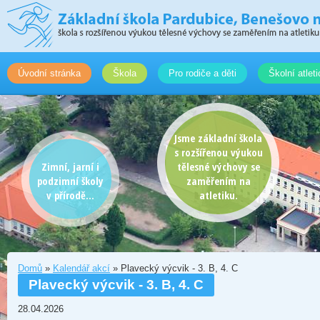
Úvodní stránka
Škola
Pro rodiče a děti
Školní atlet
Jsme základní škola
s rozšířenou výukou
Zimní, jarní i
tělesné výchovy se
podzimní školy
zaměřením na
v přírodě...
atletiku.
Domů
»
Kalendář akcí
» Plavecký výcvik - 3. B, 4. C
Plavecký výcvik - 3. B, 4. C
28.04.2026