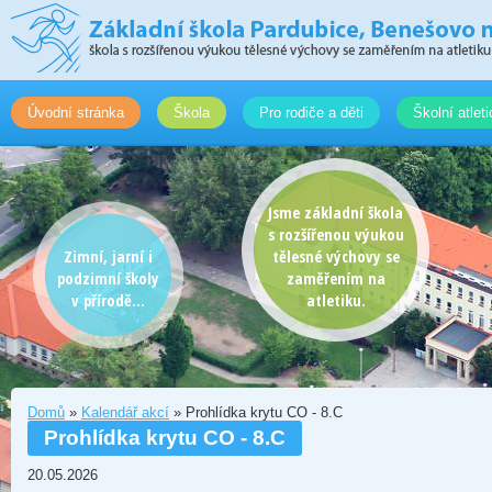
Úvodní stránka
Škola
Pro rodiče a děti
Školní atlet
Jsme základní škola
s rozšířenou výukou
Zimní, jarní i
tělesné výchovy se
podzimní školy
zaměřením na
v přírodě...
atletiku.
Domů
»
Kalendář akcí
» Prohlídka krytu CO - 8.C
Prohlídka krytu CO - 8.C
20.05.2026