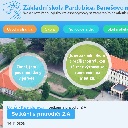
Úvodní stránka
Škola
Pro rodiče a děti
Školní atlet
Jsme základní škola
s rozšířenou výukou
Zimní, jarní i
tělesné výchovy se
podzimní školy
zaměřením na
v přírodě...
atletiku.
Domů
»
Kalendář akcí
» Setkání s prarodiči 2.A
Setkání s prarodiči 2.A
14.11.2025