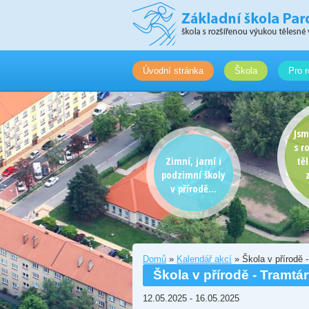
Úvodní stránka
Škola
Pro r
Jsm
s r
Zimní, jarní i
tě
podzimní školy
v přírodě...
Domů
»
Kalendář akcí
» Škola v přírodě -
Škola v přírodě - Tramtár
12.05.2025
-
16.05.2025