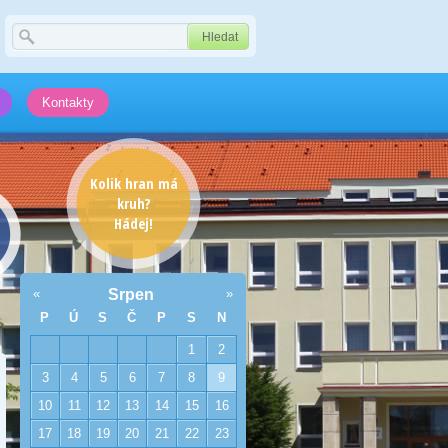
Kontakty
Kolik hran má
kruh?
Hádej!
«
Srpen
»
P
Ú
S
Č
P
S
N
1
2
3
4
5
6
7
8
9
10
11
12
13
14
15
16
17
18
19
20
21
22
23