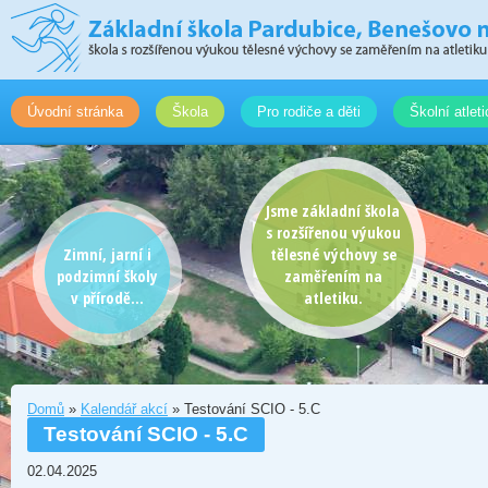
Úvodní stránka
Škola
Pro rodiče a děti
Školní atlet
Jsme základní škola
s rozšířenou výukou
Zimní, jarní i
tělesné výchovy se
podzimní školy
zaměřením na
v přírodě...
atletiku.
Domů
»
Kalendář akcí
» Testování SCIO - 5.C
Testování SCIO - 5.C
02.04.2025