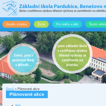
Úvodní stránka
Škola
Pro rodiče a děti
Školní atlet
Jsme základní škola
s rozšířenou výukou
Zimní, jarní i
tělesné výchovy se
podzimní školy
zaměřením na
v přírodě...
atletiku.
Domů
» Plánované akce
Plánované akce
Rok