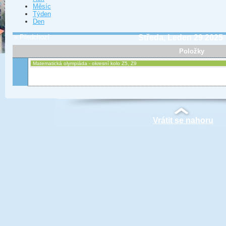
Měsíc
Týden
Den
« Předchozí
Středa, Leden 29 2025
Položky
Matematická olympiáda - okresní kolo Z5, Z9
Vrátit se nahoru