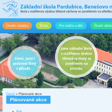
Úvodní stránka
Škola
Pro rodiče a děti
Školní atlet
Jsme základní škola
s rozšířenou výukou
Zimní, jarní i
tělesné výchovy se
podzimní školy
zaměřením na
v přírodě...
atletiku.
Domů
» Plánované akce
Plánované akce
Rok