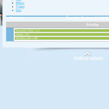
Měsíc
Týden
Den
« Předchozí
Čtvrtek, Duben 10 2025
Položky
Testování SCIO - 5.C
Paleta - 3.A
Návštěva dětí z MŠ
Vrátit se nahoru