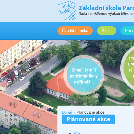
Úvodní stránka
Škola
Pro r
Jsm
s r
Zimní, jarní i
tě
podzimní školy
v přírodě...
Domů
» Plánované akce
Plánované akce
Rok