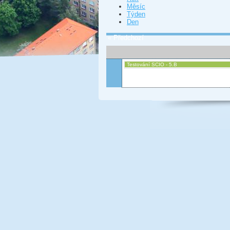
Měsíc
Týden
Den
« Předchozí
Testování SCIO - 5.B