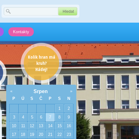
Kontakty
Kolik hran má
kruh?
Hádej!
«
Srpen
»
P
Ú
S
Č
P
S
N
1
2
3
4
5
6
7
8
9
10
11
12
13
14
15
16
17
18
19
20
21
22
23