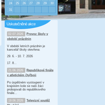
24
25
26
27
28
29
30
31
Uskutečněné akce
02.07.2026
Provoz školy v
období prázdnin
V období letních prázdnin je
kancelář školy otevřena:
29. 6. - 10. 7. 2026
17. 8...
21.06.2026
Republikové finále
v atletickém čtyřboji
Po úspěšném vystoupení v
krajském kole se naši žáci
probojovali do republikového
finále...
19.06.2026
Televizní soutěž