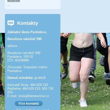
Bludiště
...
Kontakty
Základní škola Pardubice,
Benešovo náměstí 590
adresa:
Benešovo náměstí 590
Pardubice, 530 02
IČO: 60158999
Zřizovatel: Statutární město
Pardubice
Datová schránka:
gvnhki9
Kancelář školy: 464 629 210
Ředitelna: 464 629 213, 603 726
653
E-mail: skola@benesov­ka.cz
Více kontaktů