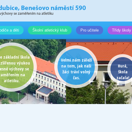
odiče a děti
Školní atletický klub
Pro učitele
Třídy školy
e základní škola
Velmi nám záleží
ozšířenou výukou
na tom, jak naši
Hurá,
lesné výchovy se
žáci tráví volný
škola
zaměřením na
čas.
začala!
atletiku.