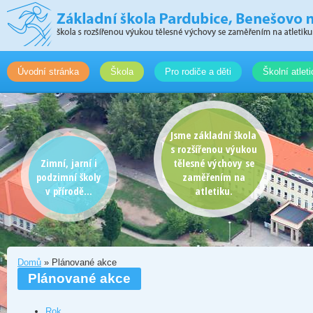
Úvodní stránka
Škola
Pro rodiče a děti
Školní atlet
Jsme základní škola
s rozšířenou výukou
Zimní, jarní i
tělesné výchovy se
podzimní školy
zaměřením na
v přírodě...
atletiku.
Domů
» Plánované akce
Plánované akce
Rok