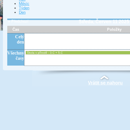
Měsíc
Týden
Den
« Předchozí
Středa, Červen 11 2025
Čas
Položky
Celý
den
Všechny
Škola v přírodě - 3.C + 5.C
časy
Vrátit se nahoru