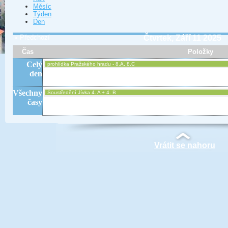
Měsíc
Týden
Den
« Předchozí
Čtvrtek, Září 11 2025
Čas
Položky
Celý
prohlídka Pražského hradu - 8.A, 8.C
den
Všechny
Soustředění Jívka 4. A + 4. B
časy
Vrátit se nahoru