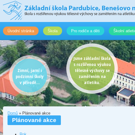
Úvodní stránka
Škola
Pro rodiče a děti
Školní atlet
Jsme základní škola
s rozšířenou výukou
Zimní, jarní i
tělesné výchovy se
podzimní školy
zaměřením na
v přírodě...
atletiku.
Domů
» Plánované akce
Plánované akce
Rok