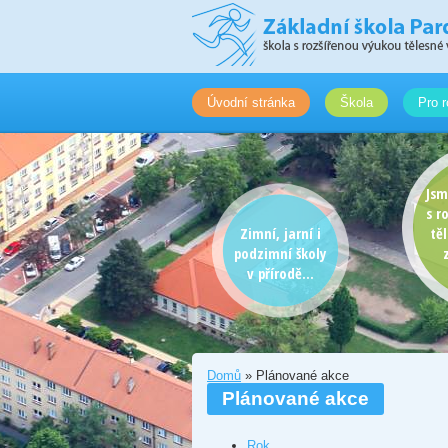
Úvodní stránka
Škola
Pro r
Jsm
s r
Zimní, jarní i
tě
podzimní školy
v přírodě...
Domů
» Plánované akce
Plánované akce
Rok