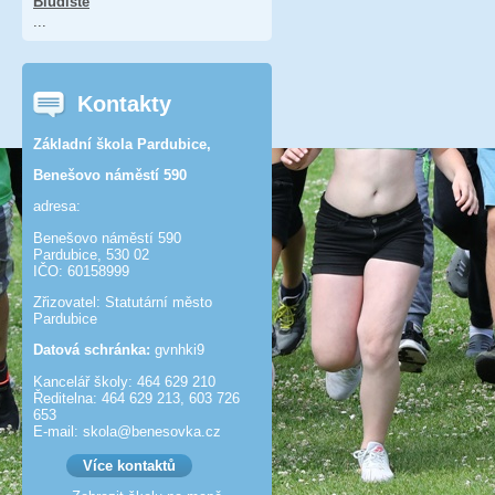
Bludiště
...
Kontakty
Základní škola Pardubice,
Benešovo náměstí 590
adresa:
Benešovo náměstí 590
Pardubice, 530 02
IČO: 60158999
Zřizovatel: Statutární město
Pardubice
Datová schránka:
gvnhki9
Kancelář školy: 464 629 210
Ředitelna: 464 629 213, 603 726
653
E-mail: skola@benesov­ka.cz
Více kontaktů