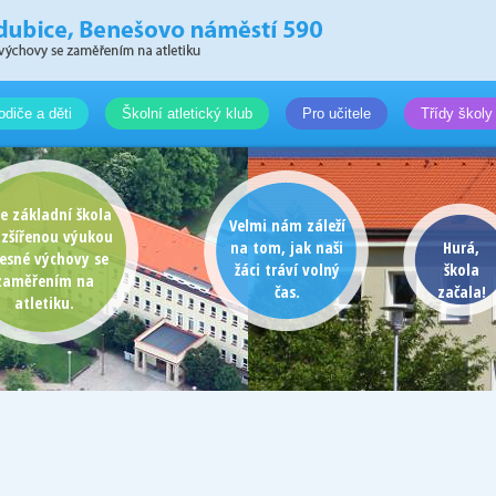
odiče a děti
Školní atletický klub
Pro učitele
Třídy školy
e základní škola
Velmi nám záleží
ozšířenou výukou
na tom, jak naši
Hurá,
lesné výchovy se
žáci tráví volný
škola
zaměřením na
čas.
začala!
atletiku.