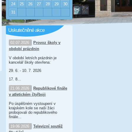
24
25
26
27
28
29
30
31
Uskutečněné akce
02.07.2026
Provoz školy v
období prázdnin
V období letních prázdnin je
kancelář školy otevřena:
29. 6. - 10. 7. 2026
17. 8...
21.06.2026
Republikové finále
v atletickém čtyřboji
Po úspěšném vystoupení v
krajském kole se naši žáci
probojovali do republikového
finále...
19.06.2026
Televizní soutěž