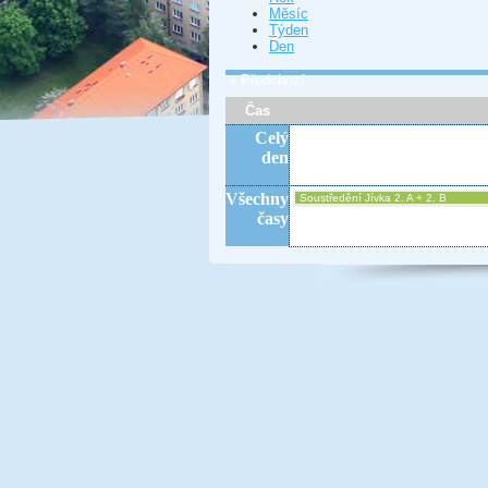
Měsíc
Týden
Den
« Předchozí
Čas
Celý
den
Všechny
Soustředění Jívka 2. A + 2. B
časy