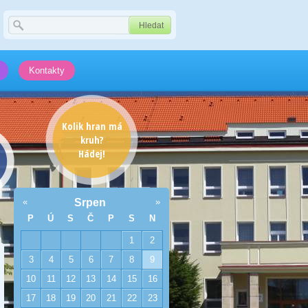
Kontakty
Kolik hran má
kruh?
Hádej!
«
Srpen
»
P
Ú
S
Č
P
S
N
1
2
3
4
5
6
7
8
9
10
11
12
13
14
15
16
17
18
19
20
21
22
23