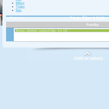
Měsíc
Týden
Den
« Předchozí
Pátek, Říjen 3 2025
Položky
Beseda - Závislosti - návykové látky - 9.A, 9.B
Vrátit se nahoru