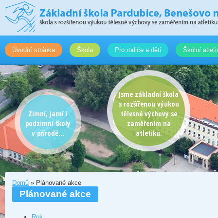
Úvodní stránka
Škola
Pro rodiče a děti
Školní atlet
Jsme základní škola
s rozšířenou výukou
Zimní, jarní i
tělesné výchovy se
podzimní školy
zaměřením na
v přírodě...
atletiku.
Domů
» Plánované akce
Plánované akce
Rok