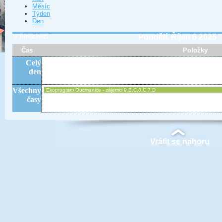
Měsíc
Týden
Den
« Předchozí
Pondělí, Říjen 6 2025
Čas
Položky
Celý
den
Všechny
Ekoprogram Oucmanice - zájemci 9.B,C,8.C,7.D
časy
Vrátit se nahoru