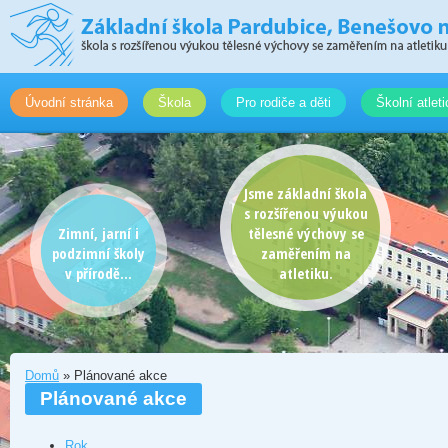
Úvodní stránka
Škola
Pro rodiče a děti
Školní atlet
Jsme základní škola
s rozšířenou výukou
Zimní, jarní i
tělesné výchovy se
podzimní školy
zaměřením na
v přírodě...
atletiku.
Domů
» Plánované akce
Plánované akce
Rok