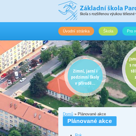
Úvodní stránka
Škola
Pro r
Jsm
s r
Zimní, jarní i
tě
podzimní školy
v přírodě...
Domů
» Plánované akce
Plánované akce
Rok