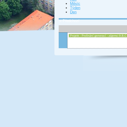
Měsíc
Týden
Den
« Předchozí
Projekt - Prolínání generací - zájemci 9.B,C