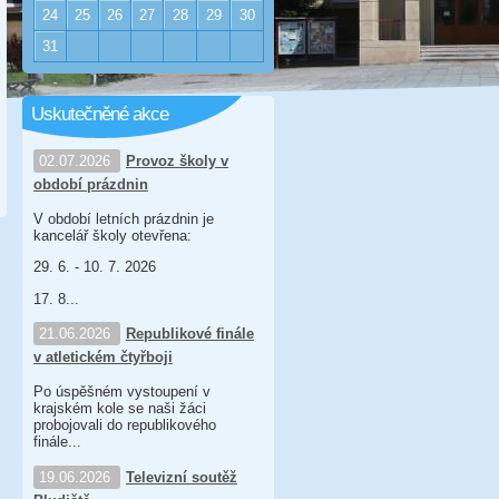
24
25
26
27
28
29
30
31
Uskutečněné akce
02.07.2026
Provoz školy v
období prázdnin
V období letních prázdnin je
kancelář školy otevřena:
29. 6. - 10. 7. 2026
17. 8...
21.06.2026
Republikové finále
v atletickém čtyřboji
Po úspěšném vystoupení v
krajském kole se naši žáci
probojovali do republikového
finále...
19.06.2026
Televizní soutěž