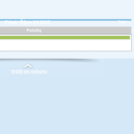
Pátek, Říjen 24 2025
Další »
Položky
Vrátit se nahoru