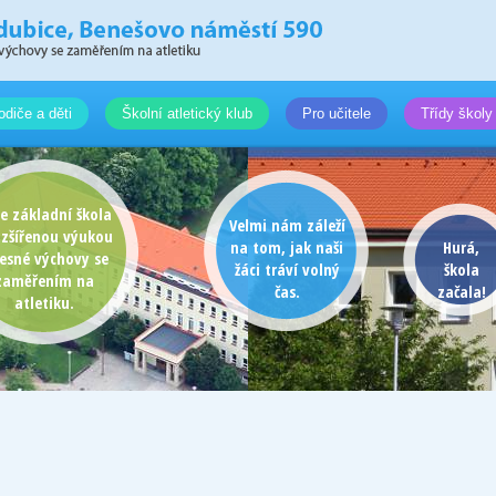
odiče a děti
Školní atletický klub
Pro učitele
Třídy školy
e základní škola
Velmi nám záleží
ozšířenou výukou
na tom, jak naši
Hurá,
lesné výchovy se
žáci tráví volný
škola
zaměřením na
čas.
začala!
atletiku.