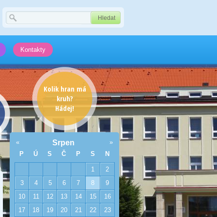
Kontakty
Kolik hran má
kruh?
Hádej!
«
Srpen
»
P
Ú
S
Č
P
S
N
1
2
3
4
5
6
7
8
9
10
11
12
13
14
15
16
17
18
19
20
21
22
23