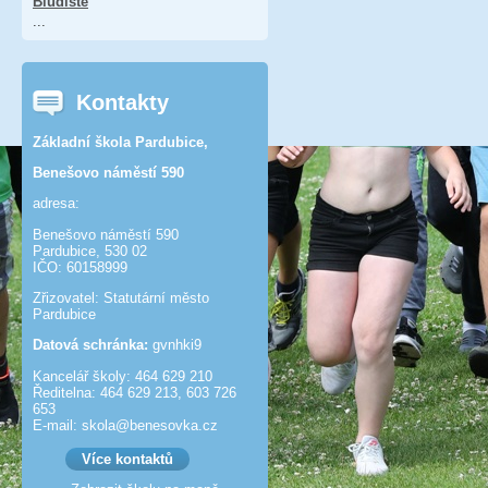
Bludiště
...
Kontakty
Základní škola Pardubice,
Benešovo náměstí 590
adresa:
Benešovo náměstí 590
Pardubice, 530 02
IČO: 60158999
Zřizovatel: Statutární město
Pardubice
Datová schránka:
gvnhki9
Kancelář školy: 464 629 210
Ředitelna: 464 629 213, 603 726
653
E-mail: skola@benesov­ka.cz
Více kontaktů