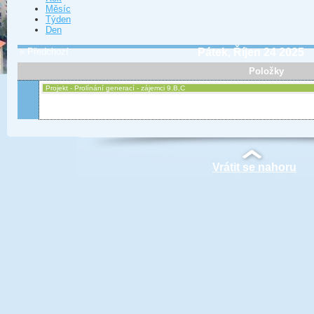
Měsíc
Týden
Den
« Předchozí
Pátek, Říjen 24 2025
Položky
Projekt - Prolínání generací - zájemci 9.B,C
Vrátit se nahoru