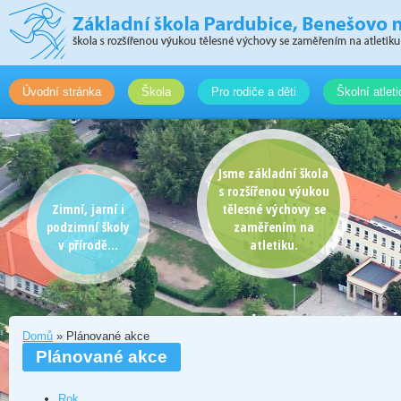
Úvodní stránka
Škola
Pro rodiče a děti
Školní atlet
Jsme základní škola
s rozšířenou výukou
Zimní, jarní i
tělesné výchovy se
podzimní školy
zaměřením na
v přírodě...
atletiku.
Domů
» Plánované akce
Plánované akce
Rok