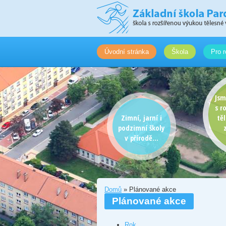
Úvodní stránka
Škola
Pro r
Jsm
s r
Zimní, jarní i
tě
podzimní školy
v přírodě...
Domů
» Plánované akce
Plánované akce
Rok