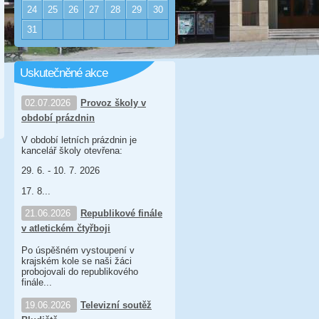
24
25
26
27
28
29
30
31
Uskutečněné akce
02.07.2026
Provoz školy v
období prázdnin
V období letních prázdnin je
kancelář školy otevřena:
29. 6. - 10. 7. 2026
17. 8...
21.06.2026
Republikové finále
v atletickém čtyřboji
Po úspěšném vystoupení v
krajském kole se naši žáci
probojovali do republikového
finále...
19.06.2026
Televizní soutěž