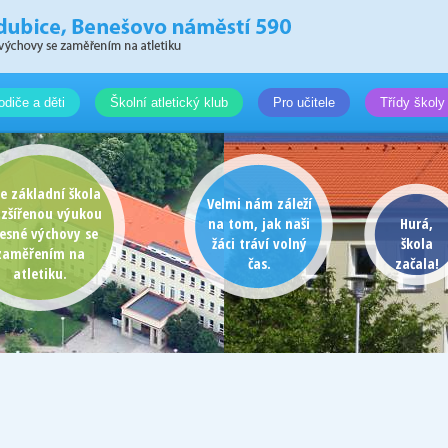
odiče a děti
Školní atletický klub
Pro učitele
Třídy školy
e základní škola
Velmi nám záleží
ozšířenou výukou
na tom, jak naši
Hurá,
lesné výchovy se
žáci tráví volný
škola
zaměřením na
čas.
začala!
atletiku.