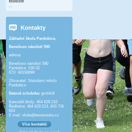
Bludiště
...
Kontakty
Základní škola Pardubice,
Benešovo náměstí 590
adresa:
Benešovo náměstí 590
Pardubice, 530 02
IČO: 60158999
Zřizovatel: Statutární město
Pardubice
Datová schránka:
gvnhki9
Kancelář školy: 464 629 210
Ředitelna: 464 629 213, 603 726
653
E-mail: skola@benesov­ka.cz
Více kontaktů