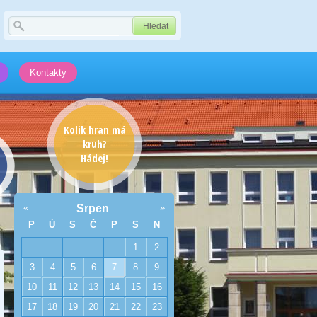
Kontakty
Kolik hran má
kruh?
Hádej!
«
Srpen
»
P
Ú
S
Č
P
S
N
1
2
3
4
5
6
7
8
9
10
11
12
13
14
15
16
17
18
19
20
21
22
23