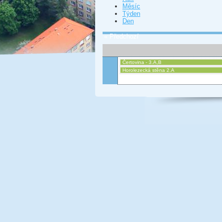
Měsíc
Týden
Den
« Předchozí
Čertovina - 3.A,B
Horolezecká stěna 2.A