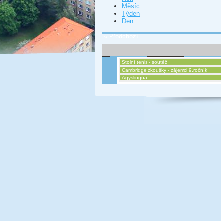
Měsíc
Týden
Den
« Předchozí
Stolní tenis - soutěž
Cambridge zkoušky - zájemci 9.ročník
Agyslingua