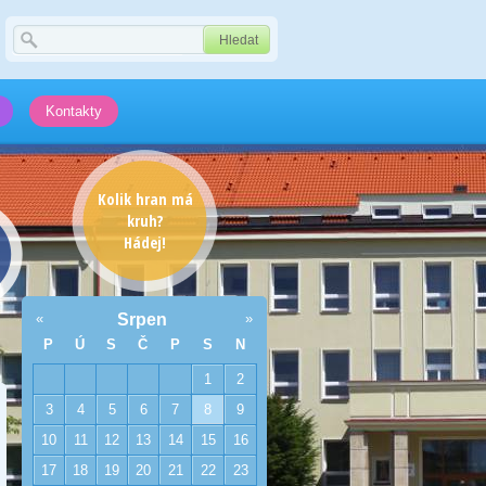
Kontakty
Kolik hran má
kruh?
Hádej!
«
Srpen
»
P
Ú
S
Č
P
S
N
1
2
3
4
5
6
7
8
9
10
11
12
13
14
15
16
17
18
19
20
21
22
23