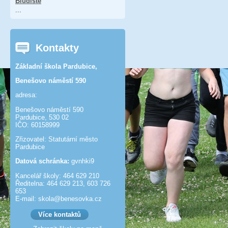
Bludiště
...
Kontakty
Základní škola Pardubice,
Benešovo náměstí 590
adresa:
Benešovo náměstí 590
Pardubice, 530 02
IČO: 60158999
Zřizovatel: Statutární město
Pardubice
Datová schránka:
gvnhki9
Kancelář školy: 464 629 210
Ředitelna: 464 629 213, 603 726
653
E-mail: skola@benesov­ka.cz
Více kontaktů