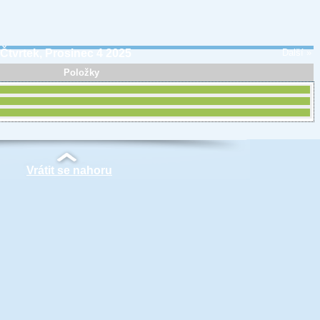
Čtvrtek, Prosinec 4 2025
Další »
Položky
Vrátit se nahoru