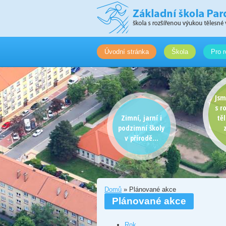
Úvodní stránka
Škola
Pro r
Jsm
s r
Zimní, jarní i
tě
podzimní školy
v přírodě...
Domů
» Plánované akce
Plánované akce
Rok