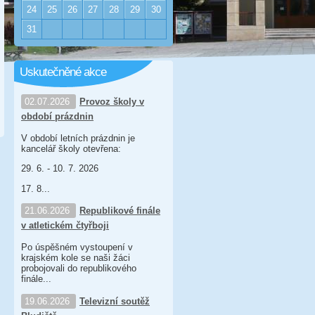
24
25
26
27
28
29
30
31
Uskutečněné akce
02.07.2026
Provoz školy v
období prázdnin
V období letních prázdnin je
kancelář školy otevřena:
29. 6. - 10. 7. 2026
17. 8...
21.06.2026
Republikové finále
v atletickém čtyřboji
Po úspěšném vystoupení v
krajském kole se naši žáci
probojovali do republikového
finále...
19.06.2026
Televizní soutěž