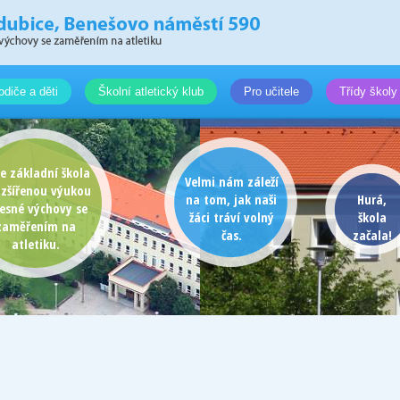
odiče a děti
Školní atletický klub
Pro učitele
Třídy školy
e základní škola
Velmi nám záleží
ozšířenou výukou
na tom, jak naši
Hurá,
lesné výchovy se
žáci tráví volný
škola
zaměřením na
čas.
začala!
atletiku.