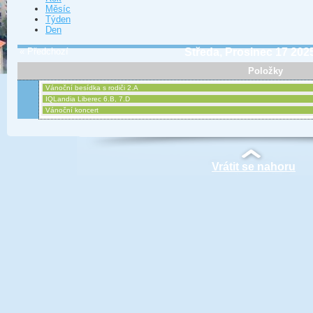
Měsíc
Týden
Den
« Předchozí
Středa, Prosinec 17 202
Položky
Vánoční besídka s rodiči 2.A
IQLandia Liberec 6.B, 7.D
Vánoční koncert
Vrátit se nahoru