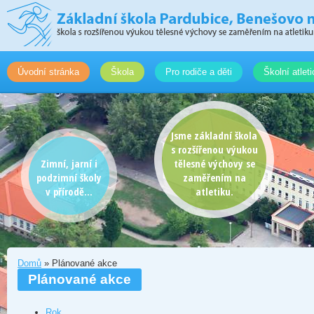
Úvodní stránka
Škola
Pro rodiče a děti
Školní atlet
Jsme základní škola
s rozšířenou výukou
Zimní, jarní i
tělesné výchovy se
podzimní školy
zaměřením na
v přírodě...
atletiku.
Domů
» Plánované akce
Plánované akce
Rok