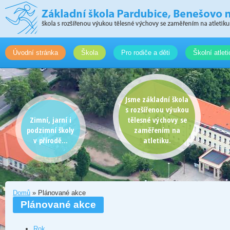
Úvodní stránka
Škola
Pro rodiče a děti
Školní atlet
Jsme základní škola
s rozšířenou výukou
Zimní, jarní i
tělesné výchovy se
podzimní školy
zaměřením na
v přírodě...
atletiku.
Domů
» Plánované akce
Plánované akce
Rok