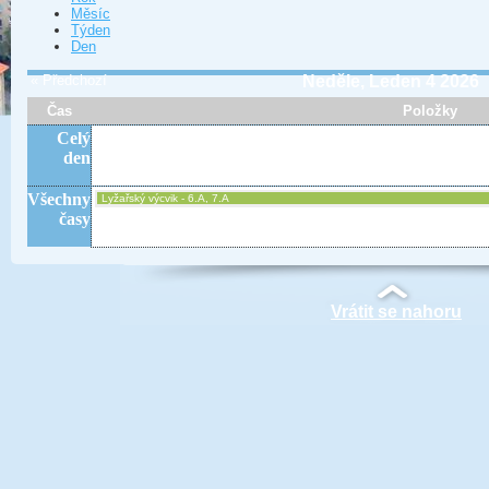
Měsíc
Týden
Den
« Předchozí
Neděle, Leden 4 2026
Čas
Položky
Celý
den
Všechny
Lyžařský výcvik - 6.A, 7.A
časy
Vrátit se nahoru