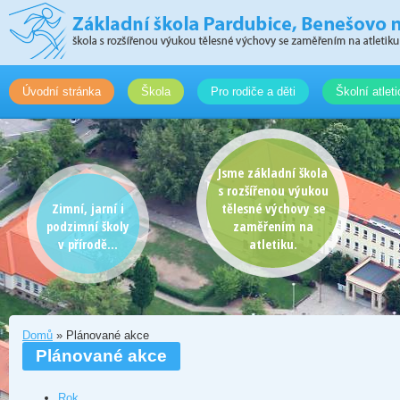
Úvodní stránka
Škola
Pro rodiče a děti
Školní atlet
Jsme základní škola
s rozšířenou výukou
Zimní, jarní i
tělesné výchovy se
podzimní školy
zaměřením na
v přírodě...
atletiku.
Domů
» Plánované akce
Plánované akce
Rok