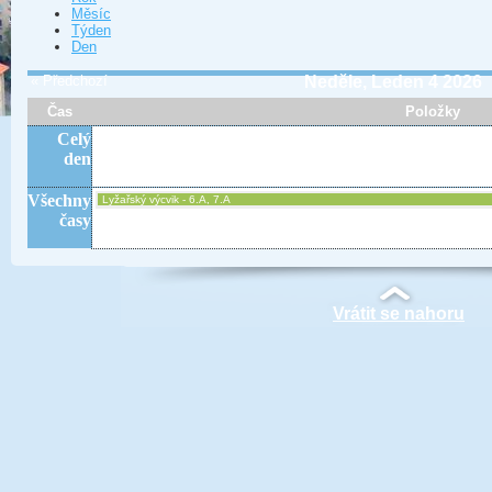
Měsíc
Týden
Den
« Předchozí
Neděle, Leden 4 2026
Čas
Položky
Celý
den
Všechny
Lyžařský výcvik - 6.A, 7.A
časy
Vrátit se nahoru