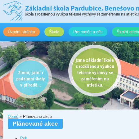
Úvodní stránka
Škola
Pro rodiče a děti
Školní atlet
Jsme základní škola
s rozšířenou výukou
Zimní, jarní i
tělesné výchovy se
podzimní školy
zaměřením na
v přírodě...
atletiku.
Domů
» Plánované akce
Plánované akce
Rok