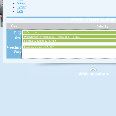
Měsíc
Týden
Den
« Předchozí
Středa, Březen 11 2026
Čas
Položky
Celý
Sféra - 6.A
den
Představení o Holocaustu - Klára 3847 - 9.B,C
Florbalový turnaj 1. -3. tída
Všechny
Lyžařský výcvik - 8.A, 9.A
časy
Vrátit se nahoru