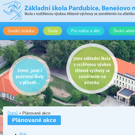
Úvodní stránka
Škola
Pro rodiče a děti
Školní atlet
Jsme základní škola
s rozšířenou výukou
Zimní, jarní i
tělesné výchovy se
podzimní školy
zaměřením na
v přírodě...
atletiku.
Domů
» Plánované akce
Plánované akce
Rok