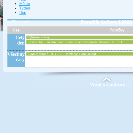
Měsíc
Týden
Den
« Předchozí
Pondělí, Květen 4 2026
Čas
Položky
Celý
Vybíjená - dívky
den
Besead MP - Trestní právo, zákon o odpovědnosti mládeže - 8.B, 8.C
Všechny
Škola v přírodě - 9.B,9.C - Tramtáryje Horní Jelení
časy
Vrátit se nahoru