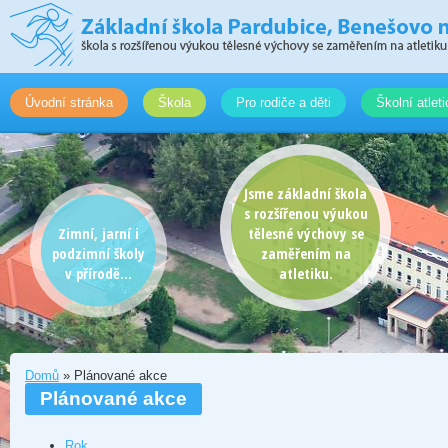
Úvodní stránka
Škola
Pro rodiče a děti
Školní atlet
Jsme základní škola
s rozšířenou výukou
Zimní, jarní i
tělesné výchovy se
podzimní školy
zaměřením na
v přírodě...
atletiku.
Domů
» Plánované akce
Plánované akce
Rok