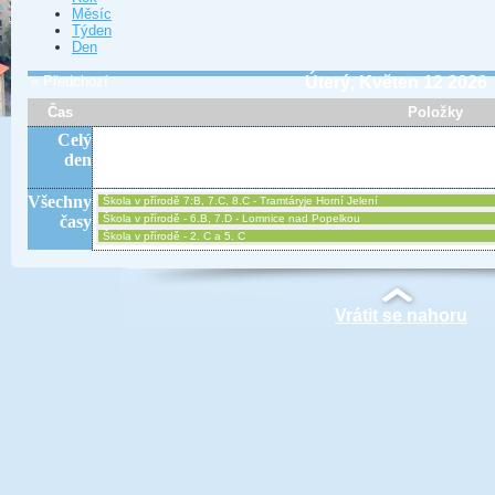
Měsíc
Týden
Den
« Předchozí
Úterý, Květen 12 2026
Čas
Položky
Celý
den
Všechny
Škola v přírodě 7:B, 7.C, 8.C - Tramtáryje Horní Jelení
časy
Škola v přírodě - 6.B, 7.D - Lomnice nad Popelkou
Škola v přírodě - 2. C a 5. C
Vrátit se nahoru