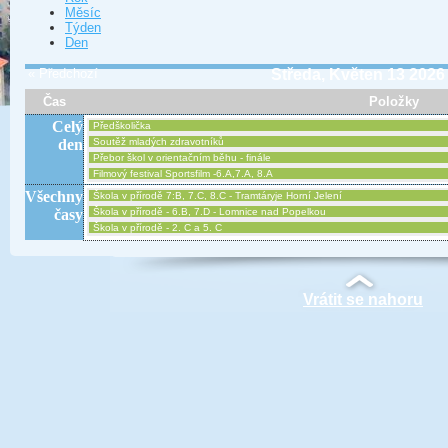
Měsíc
Týden
Den
« Předchozí
Středa, Květen 13 2026
Čas
Položky
Celý
Předškolička
den
Soutěž mladých zdravotníků
Přebor škol v orientačním běhu - finále
Filmový festival Sportsfilm -6.A,7.A, 8.A
Všechny
Škola v přírodě 7:B, 7.C, 8.C - Tramtáryje Horní Jelení
časy
Škola v přírodě - 6.B, 7.D - Lomnice nad Popelkou
Škola v přírodě - 2. C a 5. C
Vrátit se nahoru