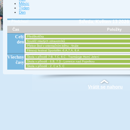
Měsíc
Týden
Den
« Předchozí
Středa, Květen 13 2026
Čas
Položky
Celý
Předškolička
den
Soutěž mladých zdravotníků
Přebor škol v orientačním běhu - finále
Filmový festival Sportsfilm -6.A,7.A, 8.A
Všechny
Škola v přírodě 7:B, 7.C, 8.C - Tramtáryje Horní Jelení
časy
Škola v přírodě - 6.B, 7.D - Lomnice nad Popelkou
Škola v přírodě - 2. C a 5. C
Vrátit se nahoru