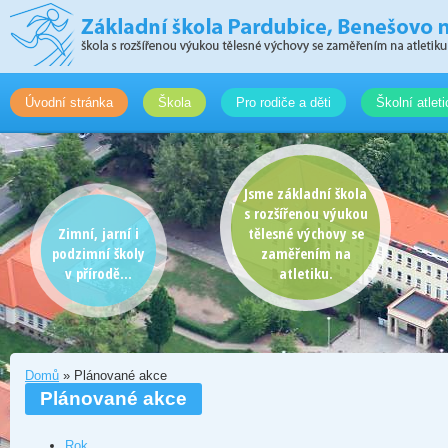
Úvodní stránka
Škola
Pro rodiče a děti
Školní atlet
Jsme základní škola
s rozšířenou výukou
Zimní, jarní i
tělesné výchovy se
podzimní školy
zaměřením na
v přírodě...
atletiku.
Domů
» Plánované akce
Plánované akce
Rok