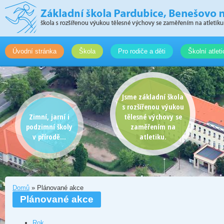
Úvodní stránka
Škola
Pro rodiče a děti
Školní atlet
Jsme základní škola
s rozšířenou výukou
Zimní, jarní i
tělesné výchovy se
podzimní školy
zaměřením na
v přírodě...
atletiku.
Domů
» Plánované akce
Plánované akce
Rok