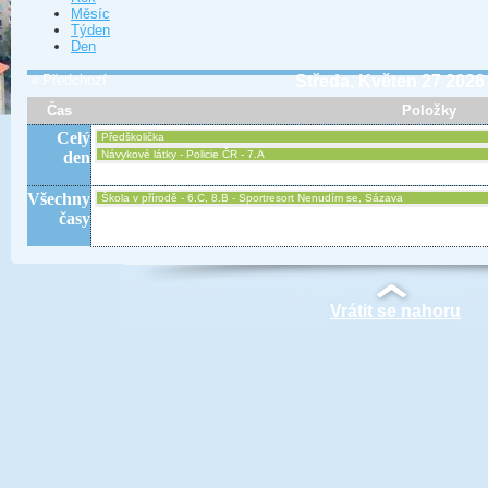
Měsíc
Týden
Den
« Předchozí
Středa, Květen 27 2026
Čas
Položky
Celý
Předškolička
den
Návykové látky - Policie ČR - 7.A
Všechny
Škola v přírodě - 6.C, 8.B - Sportresort Nenudím se, Sázava
časy
Vrátit se nahoru