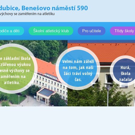
odiče a děti
Školní atletický klub
Pro učitele
Třídy školy
e základní škola
Velmi nám záleží
ozšířenou výukou
na tom, jak naši
Hurá,
lesné výchovy se
žáci tráví volný
škola
zaměřením na
čas.
začala!
atletiku.