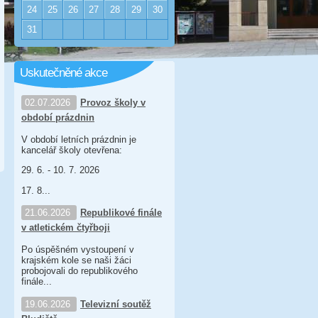
24
25
26
27
28
29
30
31
Uskutečněné akce
02.07.2026
Provoz školy v
období prázdnin
V období letních prázdnin je
kancelář školy otevřena:
29. 6. - 10. 7. 2026
17. 8...
21.06.2026
Republikové finále
v atletickém čtyřboji
Po úspěšném vystoupení v
krajském kole se naši žáci
probojovali do republikového
finále...
19.06.2026
Televizní soutěž