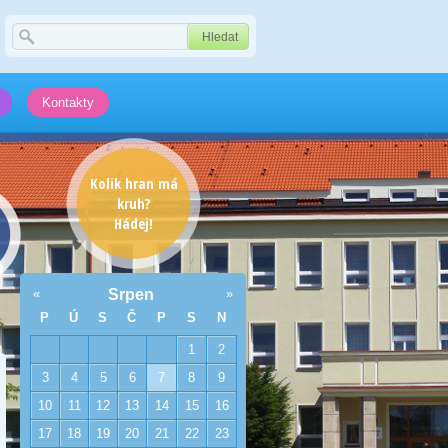
Kontakty
Kolik hran má
kruh?
Hádej!
«
Srpen
»
P
Ú
S
Č
P
S
N
1
2
3
4
5
6
7
8
9
10
11
12
13
14
15
16
17
18
19
20
21
22
23