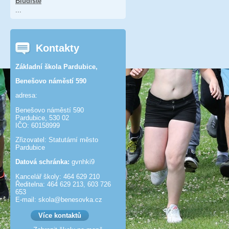
Bludiště
...
Kontakty
Základní škola Pardubice,
Benešovo náměstí 590
adresa:
Benešovo náměstí 590
Pardubice, 530 02
IČO: 60158999
Zřizovatel: Statutární město
Pardubice
Datová schránka:
gvnhki9
Kancelář školy: 464 629 210
Ředitelna: 464 629 213, 603 726
653
E-mail: skola@benesov­ka.cz
Více kontaktů