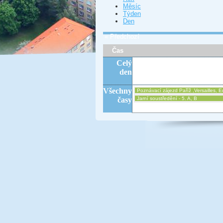
Měsíc
Týden
Den
« Předchozí
Čas
Celý
den
Všechny
Poznávací zájezd Paříž ,Versailles, 
časy
Jarní soustředění - 5. A, B