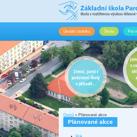
Úvodní stránka
Škola
Pro r
Jsm
s r
Zimní, jarní i
tě
podzimní školy
v přírodě...
Domů
» Plánované akce
Plánované akce
Rok