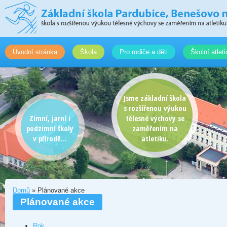
Úvodní stránka
Škola
Pro rodiče a děti
Školní atlet
Jsme základní škola
s rozšířenou výukou
Zimní, jarní i
tělesné výchovy se
podzimní školy
zaměřením na
v přírodě...
atletiku.
Domů
» Plánované akce
Plánované akce
Rok