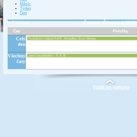
Měsíc
Týden
Den
« Předchozí
Čtvrtek, Červen 4 2026
Čas
Položky
Celý
Poznávací zájezd Paříž ,Versailles, Euro Disney
den
Všechny
Jarní soustředění - 5. A, B
časy
Vrátit se nahoru