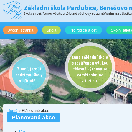
Úvodní stránka
Škola
Pro rodiče a děti
Školní atlet
Jsme základní škola
s rozšířenou výukou
Zimní, jarní i
tělesné výchovy se
podzimní školy
zaměřením na
v přírodě...
atletiku.
Domů
» Plánované akce
Plánované akce
Rok