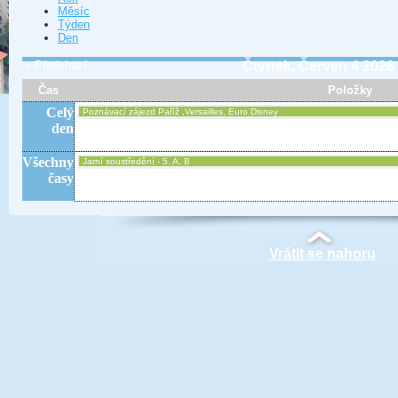
Měsíc
Týden
Den
« Předchozí
Čtvrtek, Červen 4 2026
Čas
Položky
Celý
Poznávací zájezd Paříž ,Versailles, Euro Disney
den
Všechny
Jarní soustředění - 5. A, B
časy
Vrátit se nahoru