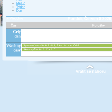
Měsíc
Týden
Den
« Předchozí
Pondělí, Červen 8 2026
Čas
Položky
Celý
den
Všechny
Sportovní soustředění - 8.A, 9.A - Ústí nad Orlicí
časy
Škola v přírodě - 1. C a 4. C
Vrátit se nahoru