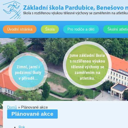
Úvodní stránka
Škola
Pro rodiče a děti
Školní atlet
Jsme základní škola
s rozšířenou výukou
Zimní, jarní i
tělesné výchovy se
podzimní školy
zaměřením na
v přírodě...
atletiku.
Domů
» Plánované akce
Plánované akce
Rok