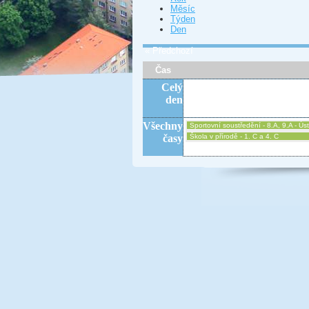
Měsíc
Týden
Den
« Předchozí
Čas
Celý
den
Všechny
Sportovní soustředění - 8.A, 9.A - Úst
časy
Škola v přírodě - 1. C a 4. C