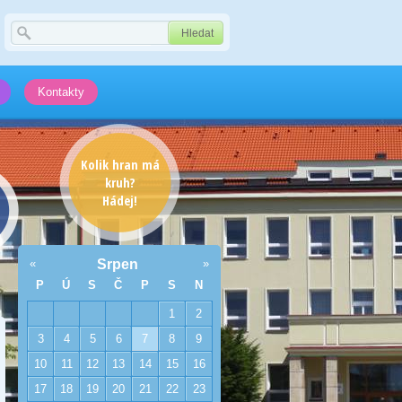
Kontakty
Kolik hran má
kruh?
Hádej!
«
Srpen
»
P
Ú
S
Č
P
S
N
1
2
3
4
5
6
7
8
9
10
11
12
13
14
15
16
17
18
19
20
21
22
23