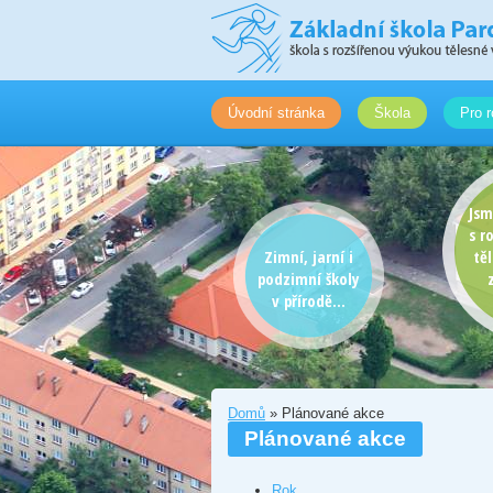
Úvodní stránka
Škola
Pro r
Jsm
s r
Zimní, jarní i
tě
podzimní školy
v přírodě...
Domů
» Plánované akce
Plánované akce
Rok