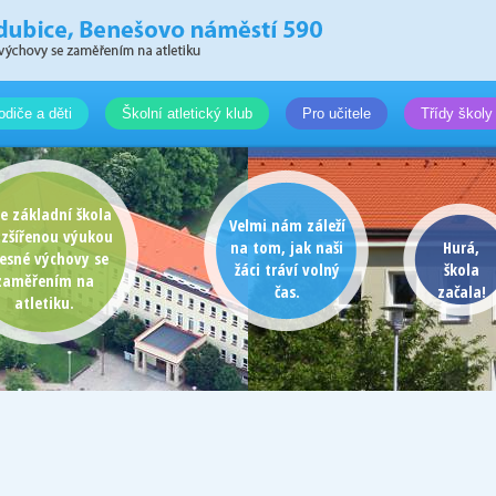
odiče a děti
Školní atletický klub
Pro učitele
Třídy školy
e základní škola
Velmi nám záleží
ozšířenou výukou
na tom, jak naši
Hurá,
lesné výchovy se
žáci tráví volný
škola
zaměřením na
čas.
začala!
atletiku.