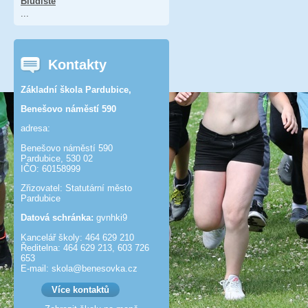
Bludiště
...
Kontakty
Základní škola Pardubice,
Benešovo náměstí 590
adresa:
Benešovo náměstí 590
Pardubice, 530 02
IČO: 60158999
Zřizovatel: Statutární město
Pardubice
Datová schránka:
gvnhki9
Kancelář školy: 464 629 210
Ředitelna: 464 629 213, 603 726
653
E-mail: skola@benesov­ka.cz
Více kontaktů