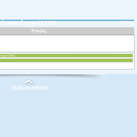
Čtvrtek, Červen 11 2026
Další »
Položky
í nad Orlicí
Vrátit se nahoru