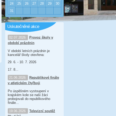
24
25
26
27
28
29
30
31
Uskutečněné akce
02.07.2026
Provoz školy v
období prázdnin
V období letních prázdnin je
kancelář školy otevřena:
29. 6. - 10. 7. 2026
17. 8...
21.06.2026
Republikové finále
v atletickém čtyřboji
Po úspěšném vystoupení v
krajském kole se naši žáci
probojovali do republikového
finále...
19.06.2026
Televizní soutěž