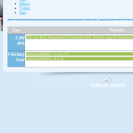
Měsíc
Týden
Den
« Předchozí
Úterý, Červen 16 2026
Čas
Položky
Celý
Den pro školu -Bezpečnost ve finančním světě, finanční rozpočet, bankovnictv
den
Všechny
Jarní soustředění - 1. A a 3. A
časy
Jarní soustředění - 4. A, B
Vrátit se nahoru