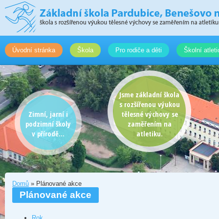
Úvodní stránka
Škola
Pro rodiče a děti
Školní atlet
Jsme základní škola
s rozšířenou výukou
Zimní, jarní i
tělesné výchovy se
podzimní školy
zaměřením na
v přírodě...
atletiku.
Domů
» Plánované akce
Plánované akce
Rok