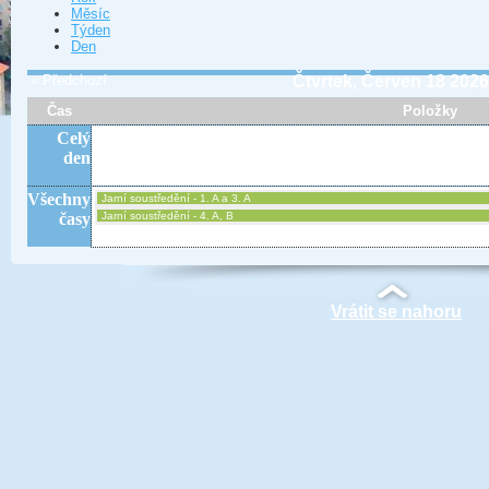
Měsíc
Týden
Den
« Předchozí
Čtvrtek, Červen 18 202
Čas
Položky
Celý
den
Všechny
Jarní soustředění - 1. A a 3. A
časy
Jarní soustředění - 4. A, B
Vrátit se nahoru