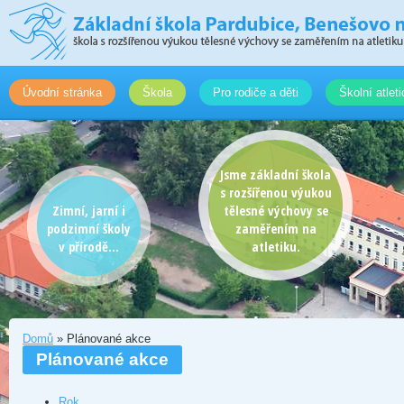
Úvodní stránka
Škola
Pro rodiče a děti
Školní atlet
Jsme základní škola
s rozšířenou výukou
Zimní, jarní i
tělesné výchovy se
podzimní školy
zaměřením na
v přírodě...
atletiku.
Domů
» Plánované akce
Plánované akce
Rok