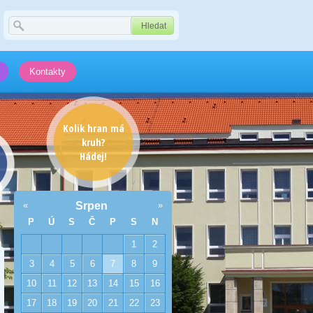
Kontakty
Kolik hran má
kruh?
Hádej!
«
Srpen
»
P
Ú
S
Č
P
S
N
1
2
3
4
5
6
7
8
9
10
11
12
13
14
15
16
17
18
19
20
21
22
23