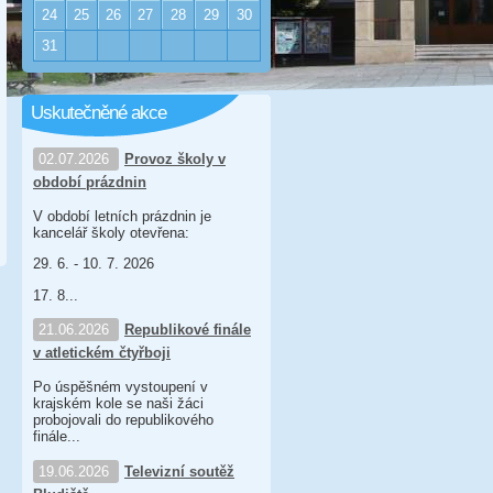
24
25
26
27
28
29
30
31
Uskutečněné akce
02.07.2026
Provoz školy v
období prázdnin
V období letních prázdnin je
kancelář školy otevřena:
29. 6. - 10. 7. 2026
17. 8...
21.06.2026
Republikové finále
v atletickém čtyřboji
Po úspěšném vystoupení v
krajském kole se naši žáci
probojovali do republikového
finále...
19.06.2026
Televizní soutěž