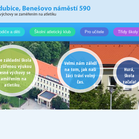
odiče a děti
Školní atletický klub
Pro učitele
Třídy školy
e základní škola
Velmi nám záleží
ozšířenou výukou
na tom, jak naši
Hurá,
lesné výchovy se
žáci tráví volný
škola
zaměřením na
čas.
začala!
atletiku.