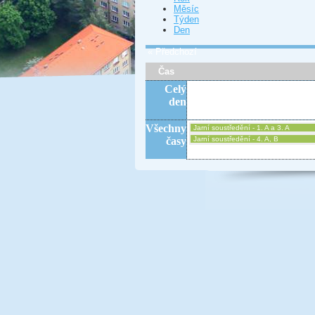
Měsíc
Týden
Den
« Předchozí
Čas
Celý
den
Všechny
Jarní soustředění - 1. A a 3. A
časy
Jarní soustředění - 4. A, B