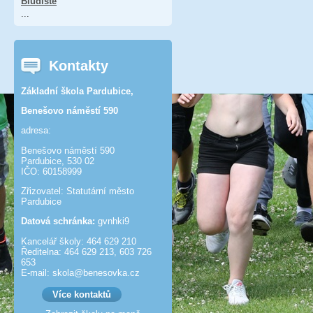
Bludiště
...
Kontakty
Základní škola Pardubice,
Benešovo náměstí 590
adresa:
Benešovo náměstí 590
Pardubice, 530 02
IČO: 60158999
Zřizovatel: Statutární město
Pardubice
Datová schránka:
gvnhki9
Kancelář školy: 464 629 210
Ředitelna: 464 629 213, 603 726
653
E-mail: skola@benesov­ka.cz
Více kontaktů