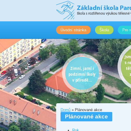
Úvodní stránka
Škola
Pro r
Jsm
s r
Zimní, jarní i
tě
podzimní školy
v přírodě...
Domů
» Plánované akce
Plánované akce
Rok