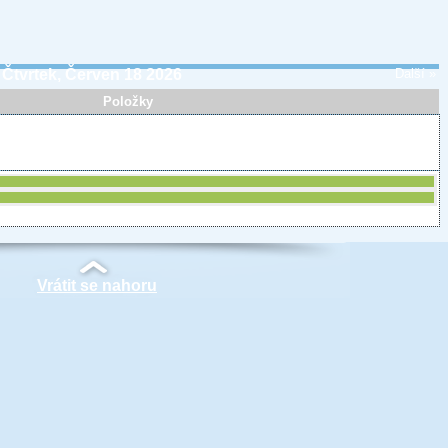
Čtvrtek, Červen 18 2026
Další »
Položky
Vrátit se nahoru