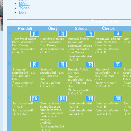
Měsíc
Týden
Den
« Předchozí
Červen 2026
Pondělí
Úterý
Středa
Čtvrtek
23
1
2
3
4
Poznávací zájezd
Poznávací zájezd
Atletický čtyřboj -
Poznávací zájezd
Jarní
Paříž ,Versailles,
Paříž ,Versailles,
krajské kolo
Paříž ,Versailles,
- 5. A
Euro Disney
Euro Disney
Euro Disney
Poznávací zájezd
Jarní soustředění
Jarní soustředění
Paříž ,Versailles,
Jarní soustředění
- 5. A, B
- 5. A, B
Euro Disney
- 5. A, B
Jarní soustředění
- 5. A, B
24
8
9
10
11
Sportovní
Sportovní
Beseda Policie
Sportovní
Spor
soustředění - 8.A,
soustředění - 8.A,
ČR - 6.A
soustředění - 8.A,
soust
9.A - Ústí nad
9.A - Ústí nad
9.A - Ústí nad
9.A -
Sportovní
Orlicí
Orlicí
Orlicí
Orlicí
soustředění - 8.A,
Škola v přírodě -
Škola v přírodě -
9.A - Ústí nad
Škola v přírodě -
Škola
1. C a 4. C
1. C a 4. C
Orlicí
1. C a 4. C
1. C 
Škola v přírodě -
1. C a 4. C
25
15
16
17
18
Jarní soustředění
Den pro školu -
Jarní soustředění
Jarní soustředění
Jarní
- 4. A, B
Bezpečnost ve
- 4. A, B
- 4. A, B
- 4. A
finančním světě,
Jarní soustředění
Jarní soustředění
Jarní soustředění
Jarní
finanční rozpočet,
- 1. A a 3. A
- 1. A a 3. A
- 1. A a 3. A
- 1. A
bankovnictví,
investice -
9.ročník
Jarní soustředění
- 4. A, B