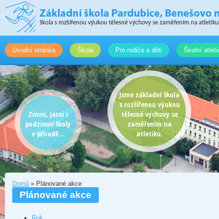
Úvodní stránka
Škola
Pro rodiče a děti
Školní atlet
Jsme základní škola
s rozšířenou výukou
Zimní, jarní i
tělesné výchovy se
podzimní školy
zaměřením na
v přírodě...
atletiku.
Domů
» Plánované akce
Plánované akce
Rok