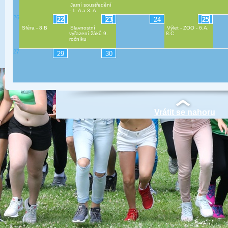
Jarní soustředění
- 1. A a 3. A
26
22
23
24
25
Sféra - 8.B
Slavnostní
Výlet - ZOO - 6.A,
vyřazení žáků 9.
8.C
ročníku
27
29
30
Vrátit se nahoru