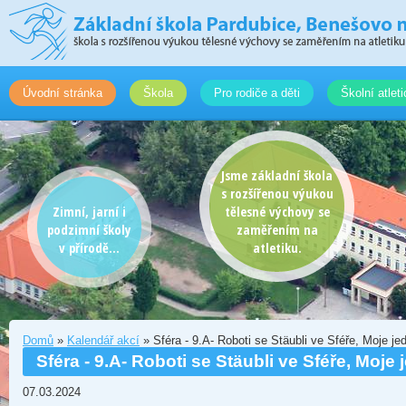
Úvodní stránka
Škola
Pro rodiče a děti
Školní atlet
Jsme základní škola
s rozšířenou výukou
Zimní, jarní i
tělesné výchovy se
podzimní školy
zaměřením na
v přírodě...
atletiku.
Domů
»
Kalendář akcí
» Sféra - 9.A- Roboti se Stäubli ve Sféře, Moje je
Sféra - 9.A- Roboti se Stäubli ve Sféře, Moje
07.03.2024