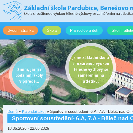
Úvodní stránka
Škola
Pro rodiče a děti
Školní atlet
Jsme základní škola
s rozšířenou výukou
Zimní, jarní i
tělesné výchovy se
podzimní školy
zaměřením na
v přírodě...
atletiku.
Domů
»
Kalendář akcí
» Sportovní soustředění- 6.A, 7.A - Běleč nad Orli
Sportovní soustředění- 6.A, 7.A - Běleč nad O
18.05.2026
-
22.05.2026