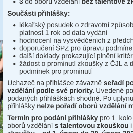
3
do oborů vzdělání
bez talentové 
Součásti přihlášky:
lékařský posudek o zdravotní způsobi
platnost 1 rok od data vydání
hodnocení na vysvědčeních z předch
doporučení ŠPZ pro úpravu podmínek 
další doklady prokazující plnění kritéri
žádost o prominutí zkoušky z ČJL a d
podmínek pro prominutí
Uchazeč na přihlášce závazně
seřadí po
vzdělání podle své priority.
Uvedené poř
podaných přihláškách shodné. Po uplynut
přihlášky
nelze pořadí oborů vzdělání m
Termín pro podání přihlášky
pro 1. kolo
oborů vzdělání
s talentovou zkouškou