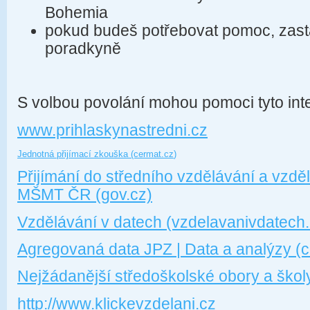
Bohemia
pokud budeš potřebovat pomoc, zast
poradkyně
S volbou povolání mohou pomoci tyto int
www.prihlaskynastredni.cz
Jednotná
přijímací zkouška (cermat.cz
)
Přijímání
do středního vzdělávání a vzděl
MŠMT ČR (gov.cz)
Vzdělávání v datech (vzdelavanivdatech.
Agregovaná data JPZ | Data a analýzy (c
Nejžádanější středoškolské obory a školy
http://www.klickevzdelani.cz