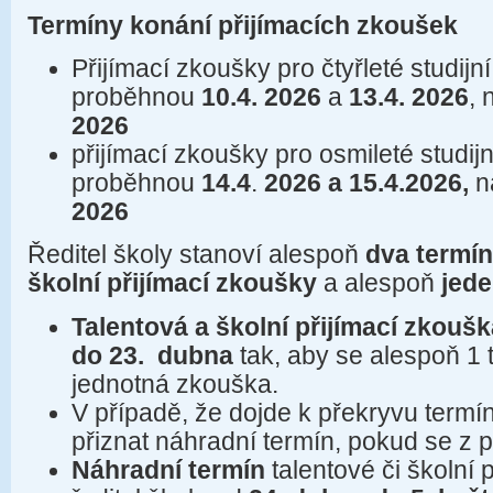
Termíny konání přijímacích zkoušek
Přijímací zkoušky pro čtyřleté studijní
proběhnou
10.4. 2026
a
13.4. 2026
, 
2026
přijímací zkoušky pro osmileté studij
proběhnou
14.4
.
2026 a 15.4.2026,
n
2026
Ředitel školy stanoví alespoň
dva termí
školní přijímací zkoušky
a alespoň
jede
Talentová a školní přijímací zkouš
do 23.
dubna
tak, aby se alespoň 1 
jednotná zkouška.
V případě, že dojde k překryvu termí
přiznat náhradní termín, pokud se z 
Náhradní termín
talentové či školní 