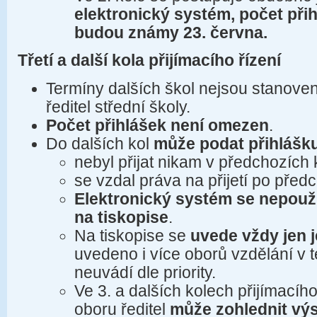
elektronický systém, počet při
budou známy 23. června.
Třetí a další kola přijímacího řízení
Termíny dalších škol nejsou stanoveny
ředitel střední školy.
Počet přihlášek není omezen
.
Do dalších kol
může podat přihlášk
nebyl přijat nikam v předchozích
se vzdal práva na přijetí po před
Elektronický systém se nepouž
na tiskopise
.
Na tiskopise se
uvede vždy jen 
uvedeno i více oborů vzdělání v t
neuvádí dle priority.
Ve 3. a dalších kolech přijímacího
oboru ředitel
může
zohlednit vý