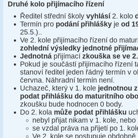
Druhé kolo přijímacího řízení
Ředitel střední školy
vyhlásí
2. kolo
Termín pro
podání přihlášky
je
od 19
25.5.)..
Ve 2. kole přijímacího řízení do matu
zohlední výsledky jednotné přijím
Jednotná
přijímací
zkouška se ve 2
Pokud je součástí přijímacího řízení 
stanoví ředitel jeden řádný termín v 
června. Náhradní termín není.
Uchazeč, který v 1. kole
jednotnou 
podat přihlášku
do maturitního ob
zkoušku bude hodnocen 0 body.
Do 2. kola
může podat přihlášku
uc
nebyl přijat nikam v 1. kole, nebo
se vzdal práva na přijetí po 1. kol
Ve 2. kole se postupuje obdobně j