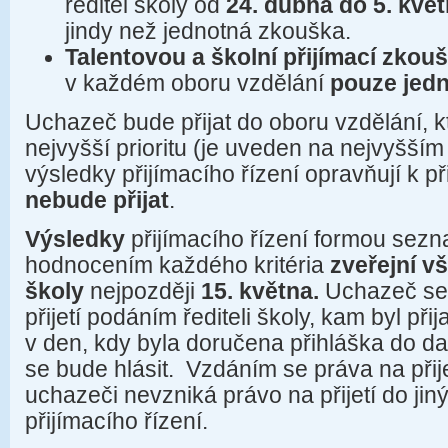
ředitel školy od
24. dubna do 5. kvě
jindy než jednotná zkouška.
Talentovou a školní přijímací zkou
v každém oboru vzdělání
pouze jed
Uchazeč bude přijat do oboru vzdělání, k
nejvyšší prioritu (je uveden na nejvyšším 
výsledky přijímacího řízení opravňují k při
nebude přijat
.
Výsledky
přijímacího řízení formou se
hodnocením každého kritéria
zveřejní v
školy
nejpozději
15. května.
Uchazeč se
přijetí podáním řediteli školy, kam byl př
v den, kdy byla doručena přihláška do da
se bude hlásit. Vzdáním se práva na přij
uchazeči nevzniká právo na přijetí do ji
přijímacího řízení.