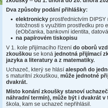
zkoušky
‒
od 1. února do 20.
února 20
Dva způsoby
podání
přihlášky:
elektronicky
prostřednictvím DIPSY 
totožnosti s využitím prostředku pro e
(eObčanka, bankovní identita, datov
na papírovém tiskopisu
V 1. kole přijímacího řízení
do oborů vzdě
zkouškou
se koná
jednotná přijímací 
jazyka a literatury a z matematiky.
Uchazeč, který se hlásí
alespoň do jed
s maturitní zkouškou,
může jednotné při
dvakrát.
Místo konání zkoušky stanoví uchazeči
náhradní termín), může být i dvakrát v 
škola, kam se uchazeč nepřihlásil.