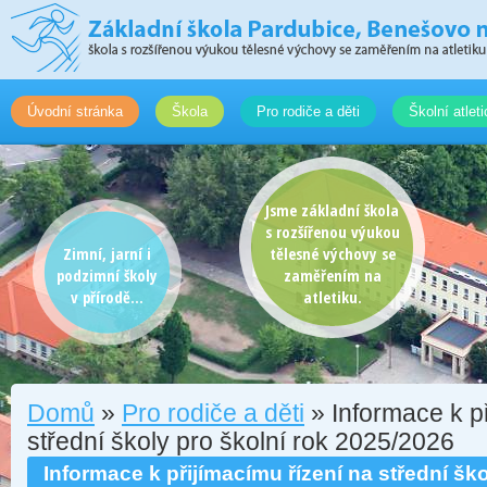
Úvodní stránka
Škola
Pro rodiče a děti
Školní atlet
Jsme základní škola
s rozšířenou výukou
Zimní, jarní i
tělesné výchovy se
podzimní školy
zaměřením na
v přírodě...
atletiku.
Domů
»
Pro rodiče a děti
» Informace k př
střední školy pro školní rok 2025/2026
Informace k přijímacímu řízení na střední ško