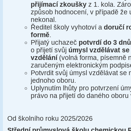
přijímací zkoušky
z 1. kola. Zár
způsob hodnocení, v případě že
nekonal.
Ředitel školy vyhotoví a
doručí r
formě
.
Přijatý uchazeč
potvrdí do 3 dn
o přijetí svůj
úmysl vzdělávat se
vzdělání
(volná forma, písemně n
zaručeným elektronickým podpis
Potvrdit svůj úmysl vzdělávat se
jednoho oboru.
Uplynutím lhůty pro potvrzení úm
právo na přijetí do daného oboru 
Od školního roku 2025/2026
Střední průmyslová školu chemickou 