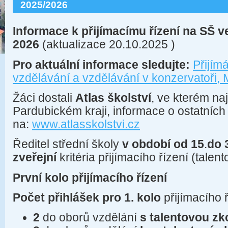
2025/2026
Informace k přijímacímu řízení na SŠ v
2026
(aktualizace 20.10.2025 )
Pro aktuální informace sledujte:
Přijím
vzdělávání a vzdělávání v konzervatoři
Žáci dostali
Atlas školství
, ve kterém na
Pardubickém kraji, informace o ostatních 
na:
www.atlasskolstvi.cz
Ředitel střední školy
v období od 15
.
do 
zveřejní
kritéria přijímacího řízení (talen
První kolo přijímacího řízení
Počet přihlášek pro 1. kolo
přijímacího 
2
do oborů vzdělání
s talentovou z