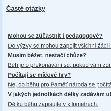
Časté otázky
Mohou se zúčastnit i pedagogové?
Do výzvy se mohou zapojit všichni žáci 
Musím běžet, nestačí chůze?
Běh je o překonávání se, pokud vám zdra
Počítají se míčové hry?
Ne, do běhu pro Paměť národa se počítá
V jakých jednotkách délky zadávám u
Délku běhu zapisujte v kilometrech.