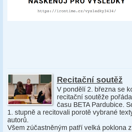
Recitační soutěž
V pondělí 2. března se k
recitační soutěže pořád
času BETA Pardubice. So
1. stupně a recitovali porotě vybrané te
autorů.
Všem zúčastněným patří velká poklona z