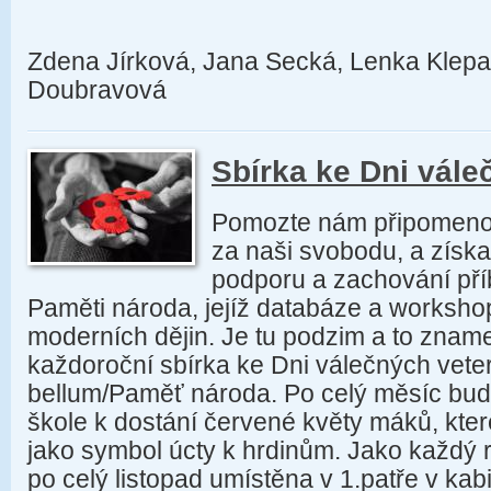
Zdena Jírková, Jana Secká, Lenka Klepa
Doubravová
Sbírka ke Dni vále
Pomozte nám připomenout 
za naši svobodu, a získat
podporu a zachování pří
Paměti národa, jejíž databáze a worksh
moderních dějin. Je tu podzim a to zname
každoroční sbírka ke Dni válečných vete
bellum/Paměť národa. Po celý měsíc budo
škole k dostání červené květy máků, kter
jako symbol úcty k hrdinům. Jako každý 
po celý listopad umístěna v 1.patře v kab