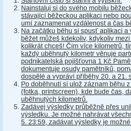
Startovní číslo si stáhni a vytiskni.
Nainstaluj si do svého mobilu běžecko
stávající běžeckou aplikaci nebo pou
umí zaznamenat vzdálenost a čas b
Na začátku běhu si spusť aplikaci a
běžet můžeš kdekoliv, kdykoliv mezi 
kolikrát chceš! Čím více kilometrů, tí
každý uběhnutý kilometr věnuje part
podnikatelská pojišťovna 1 Kč Pamět
dokumentuje osudy pamětníků, pomáh
dospělé a vypráví příběhy 20. a 21. st
Po doběhnutí si ulož záznam běhu z
(fotka, printscreen), kde bude čas, 
uběhnutých kilometrů.
Zadávej výsledky průběžně přes uni
výsledku. Je možné nahrávat všech
5. 23:59, zadávat výsledky je možné 