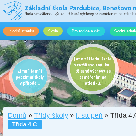
Úvodní stránka
Škola
Pro rodiče a děti
Školní atlet
Jsme základní škola
s rozšířenou výukou
Zimní, jarní i
tělesné výchovy se
podzimní školy
zaměřením na
v přírodě...
atletiku.
Domů
»
Třídy školy
»
I. stupeň
» Třída 4.
Třída 4.C