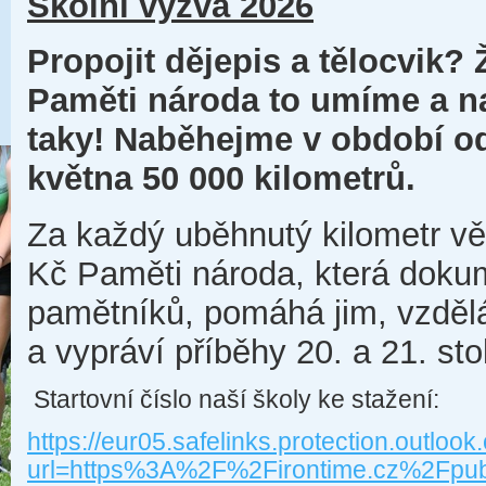
Školní výzva 2026
Propojit dějepis a tělocvik? 
Paměti národa to umíme a 
taky! Naběhejme v období od
května 50 000 kilometrů.
Za každý uběhnutý kilometr věn
Kč Paměti národa, která doku
pamětníků, pomáhá jim, vzdělá
a vypráví příběhy 20. a 21. stol
Startovní číslo naší školy ke stažení:
https://eur05.safelinks.protection.outlook
url=https%3A%2F%2Firontime.cz%2Fp