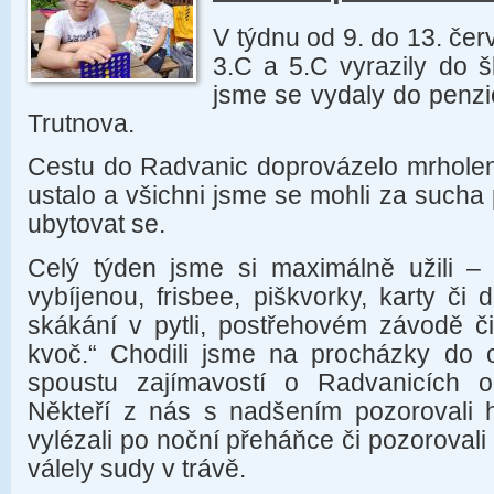
V týdnu od 9. do 13. čer
3.C a 5.C vyrazily do š
jsme se vydaly do penz
Trutnova.
Cestu do Radvanic doprovázelo mrholení
ustalo a všichni jsme se mohli za sucha
ubytovat se.
Celý týden jsme si maximálně užili – 
vybíjenou, frisbee, piškvorky, karty či 
skákání v pytli, postřehovém závodě či
kvoč.“ Chodili jsme na procházky do o
spoustu zajímavostí o Radvanicích o
Někteří z nás s nadšením pozorovali h
vylézali po noční přeháňce či pozoroval
válely sudy v trávě.