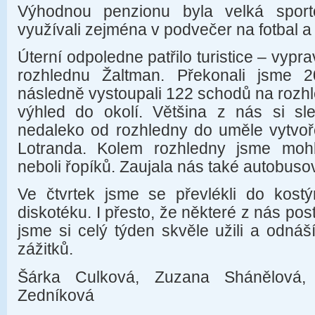
Výhodnou penzionu byla velká sport
využívali zejména v podvečer na fotbal a
Úterní odpoledne patřilo turistice – vypr
rozhlednu Žaltman. Překonali jsme 
následně vystoupali 122 schodů na rozhl
výhled do okolí. Většina z nás si sle
nedaleko od rozhledny do uměle vytvoř
Lotranda. Kolem rozhledny jsme mohl
neboli řopíků. Zaujala nás také autobus
Ve čtvrtek jsme se převlékli do kostý
diskotéku. I přesto, že některé z nás post
jsme si celý týden skvěle užili a odná
zážitků.
Šárka Culková, Zuzana Shánělová
Zedníková