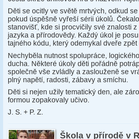
Děti se ocitly ve světě mrtvých, odkud se
pokud úspěšně vyřeší sérii úkolů. Čekal
stanovišť, kde si procvičily své znalosti
jazyka a přírodovědy. Každý úkol je posu
tajného kódu, který odemykal dveře zpět 
Nechyběla nutnost spolupráce, logickéh
ducha. Některé úkoly děti pořádně potrápi
společně vše zvládly a zaslouženě se vrát
plný napětí, radosti, zábavy a smíchu.
Děti si nejen užily tematický den, ale zár
formou zopakovaly učivo.
J. S. + P. Z.
Škola v přírodě v 