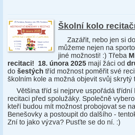
Školní kolo recitač
Zazářit, nebo jen si do
můžeme nejen na sportovn
jiné možnosti! :) Třeba
M
recitaci!
18. února 2025
mají žáci od
dr
do
šestých
tříd možnost poměřit své reci
školním kole a možná objevit svůj skrytý 
Většina tříd si nejprve uspořádá třídní k
recitaci před spolužáky. Společně vybero
kteří budou mít možnost probojovat se na
Benešovky a postoupit do dalšího - tentok
Zní to jako výzva? Pusťte se do ní. :)