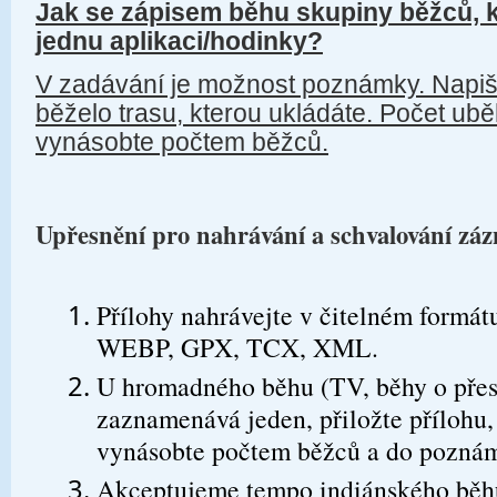
Jak se zápisem běhu skupiny běžců, 
jednu aplikaci/hodinky?
V zadávání je možnost poznámky. Napišt
běželo trasu, kterou ukládáte. Počet ub
vynásobte počtem běžců.
Upřesnění pro nahrávání a schvalování z
Přílohy nahrávejte v čitelném formá
WEBP, GPX, TCX, XML.
U hromadného běhu (TV, běhy o přest
zaznamenává jeden, přiložte přílohu,
vynásobte počtem běžců a do poznám
Akceptujeme tempo indiánského běh