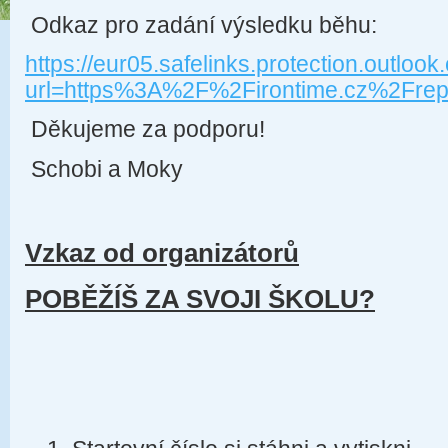
Odkaz pro zadání výsledku běhu:
https://eur05.safelinks.protection.outlook
url=https%3A%2F%2Firontime.cz%2Fr
Děkujeme za podporu!
Schobi a Moky
Vzkaz od organizátorů
POBĚŽÍŠ ZA SVOJI ŠKOLU?