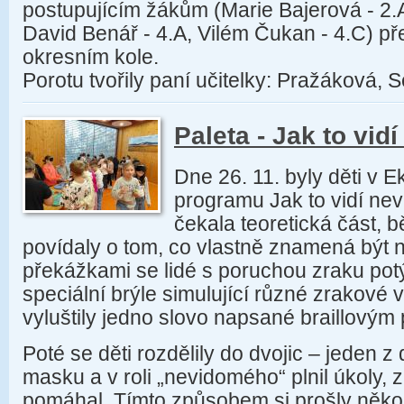
postupujícím žákům (Marie Bajerová - 2.A
David Benář - 4.A, Vilém Čukan - 4.C) př
okresním kole.
Porotu tvořily paní učitelky: Pražáková,
Paleta - Jak to vid
Dne 26. 11. byly děti v
programu Jak to vidí ne
čekala teoretická část, b
povídaly o tom, co vlastně znamená být 
překážkami se lidé s poruchou zraku potý
speciální brýle simulující různé zrakové 
vyluštily jedno slovo napsané braillovým
Poté se děti rozdělily do dvojic – jeden z
masku a v roli „nevidomého“ plnil úkoly,
pomáhal. Tímto způsobem si prošly několi