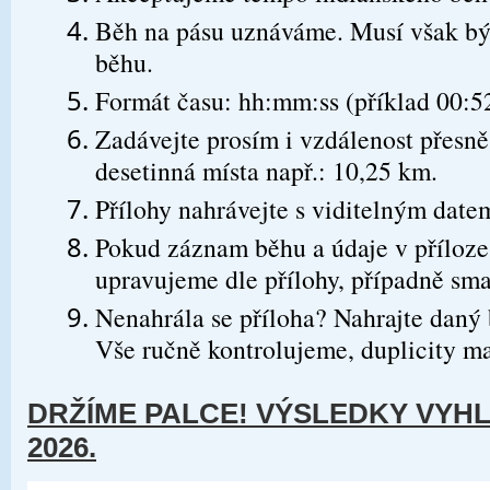
Běh na pásu uznáváme. Musí však bý
běhu.
Formát času: hh:mm:ss (příklad 00:5
Zadávejte prosím i vzdálenost přesně
desetinná místa např.: 10,25 km.
Přílohy nahrávejte s viditelným date
Pokud záznam běhu a údaje v příloze
upravujeme dle přílohy, případně s
Nenahrála se příloha? Nahrajte daný 
Vše ručně kontrolujeme, duplicity m
DRŽÍME PALCE! VÝSLEDKY VYHLÁ
2026.