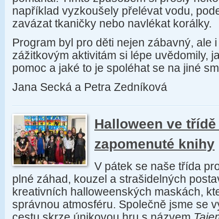
například vyzkoušely přelévat vodu, pode
zavázat tkaničky nebo navlékat korálky.
Program byl pro děti nejen zábavný, ale 
zážitkovým aktivitám si lépe uvědomily, j
pomoc a jaké to je spoléhat se na jiné sm
Jana Secká a Petra Zedníková
Halloween ve třídě
zapomenuté knihy
V pátek se naše třída pr
plné záhad, kouzel a strašidelných postav
kreativních halloweenských maskách, kte
správnou atmosféru. Společně jsme se v
cestu skrze únikovou hru s názvem
Taje