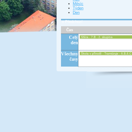
Měsíc
Týden
Den
« Předchozí
Čas
Celý
Sféra - 7.B - 2. skupina
den
Všechny
Škola v přírodě - Tramtáryje - 6.B,6.C
časy