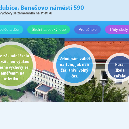
odiče a děti
Školní atletický klub
Pro učitele
Třídy školy
e základní škola
Velmi nám záleží
ozšířenou výukou
na tom, jak naši
Hurá,
lesné výchovy se
žáci tráví volný
škola
zaměřením na
čas.
začala!
atletiku.