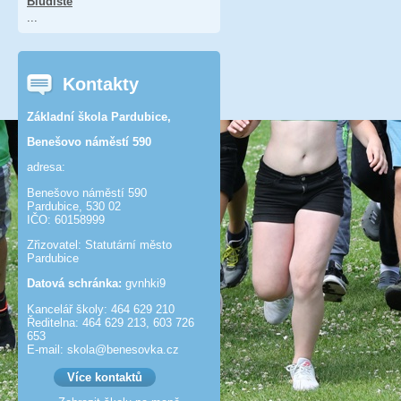
Bludiště
...
Kontakty
Základní škola Pardubice,
Benešovo náměstí 590
adresa:
Benešovo náměstí 590
Pardubice, 530 02
IČO: 60158999
Zřizovatel: Statutární město
Pardubice
Datová schránka:
gvnhki9
Kancelář školy: 464 629 210
Ředitelna: 464 629 213, 603 726
653
E-mail: skola@benesov­ka.cz
Více kontaktů