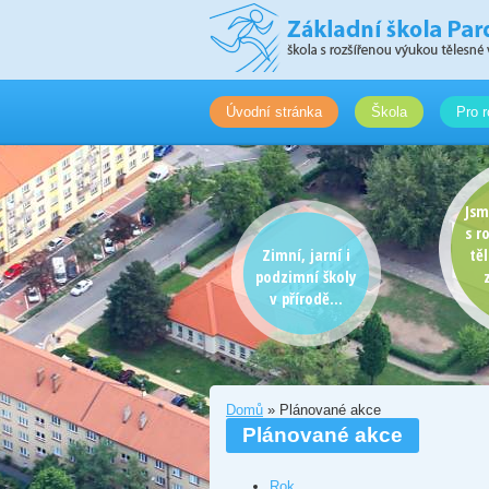
Úvodní stránka
Škola
Pro r
Jsm
s r
Zimní, jarní i
tě
podzimní školy
v přírodě...
Domů
» Plánované akce
Plánované akce
Rok