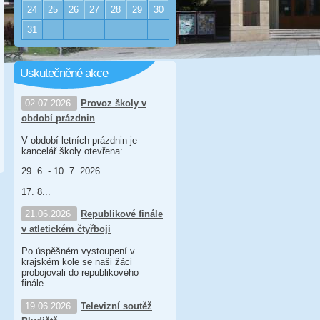
24
25
26
27
28
29
30
31
Uskutečněné akce
02.07.2026
Provoz školy v
období prázdnin
V období letních prázdnin je
kancelář školy otevřena:
29. 6. - 10. 7. 2026
17. 8...
21.06.2026
Republikové finále
v atletickém čtyřboji
Po úspěšném vystoupení v
krajském kole se naši žáci
probojovali do republikového
finále...
19.06.2026
Televizní soutěž