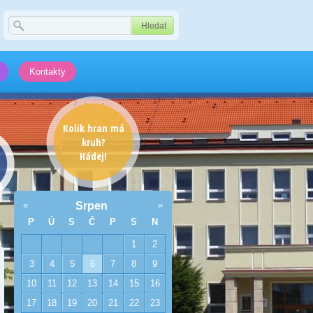
Kontakty
Kolik hran má
kruh?
Hádej!
«
Srpen
»
P
Ú
S
Č
P
S
N
1
2
3
4
5
6
7
8
9
10
11
12
13
14
15
16
17
18
19
20
21
22
23