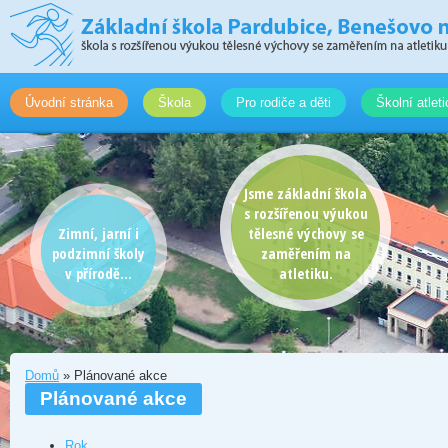
Úvodní stránka
Škola
Pro rodiče a děti
Školní atlet
Jsme základní škola
s rozšířenou výukou
Zimní, jarní i
tělesné výchovy se
podzimní školy
zaměřením na
v přírodě...
atletiku.
Domů
» Plánované akce
Plánované akce
Rok