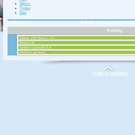
Měsíc
Týden
Den
« Předchozí
Pátek, Listopad 14 202
Položky
Paleta - Fish Bank´s - 8.C
Paleta 4.B
Setkání s prarodiči 2.A
Prolínání generací
Vrátit se nahoru