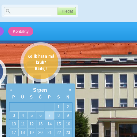
Kontakty
Kolik hran má
kruh?
Hádej!
«
Srpen
»
P
Ú
S
Č
P
S
N
1
2
3
4
5
6
7
8
9
10
11
12
13
14
15
16
17
18
19
20
21
22
23