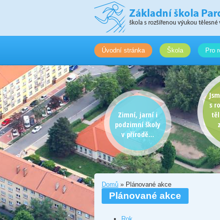
Úvodní stránka
Škola
Pro r
Jsm
s r
Zimní, jarní i
tě
podzimní školy
v přírodě...
Domů
» Plánované akce
Plánované akce
Rok