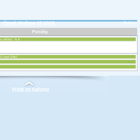
Úterý, Květen 19 2026
Další »
Položky
e mlčelo" -9.A
eč nad Orlicí
Vrátit se nahoru