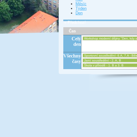
Měsíc
Týden
Den
« Předchozí
Čas
Celý
Workshop moderní dějiny "Den, kdy s
den
Všechny
Sportovní soustředění- 6.A, 7.A - Běl
časy
Jarní soustředění - 2. A, B
Škola v přírodě - 1. B a 3. B