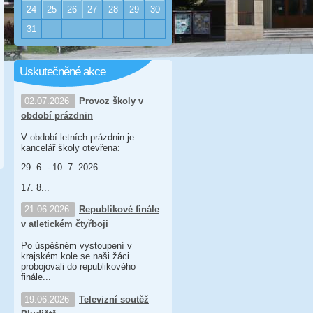
24
25
26
27
28
29
30
31
Uskutečněné akce
02.07.2026
Provoz školy v
období prázdnin
V období letních prázdnin je
kancelář školy otevřena:
29. 6. - 10. 7. 2026
17. 8...
21.06.2026
Republikové finále
v atletickém čtyřboji
Po úspěšném vystoupení v
krajském kole se naši žáci
probojovali do republikového
finále...
19.06.2026
Televizní soutěž