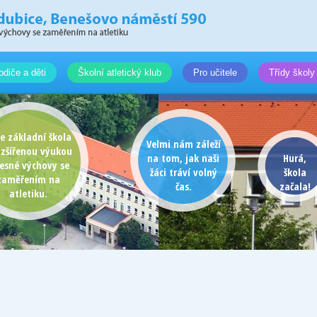
odiče a děti
Školní atletický klub
Pro učitele
Třídy školy
e základní škola
Velmi nám záleží
ozšířenou výukou
na tom, jak naši
Hurá,
lesné výchovy se
žáci tráví volný
škola
zaměřením na
čas.
začala!
atletiku.