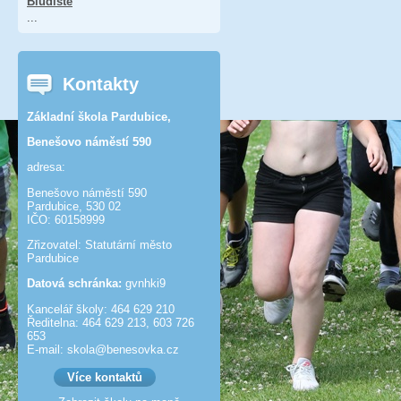
Bludiště
...
Kontakty
Základní škola Pardubice,
Benešovo náměstí 590
adresa:
Benešovo náměstí 590
Pardubice, 530 02
IČO: 60158999
Zřizovatel: Statutární město
Pardubice
Datová schránka:
gvnhki9
Kancelář školy: 464 629 210
Ředitelna: 464 629 213, 603 726
653
E-mail: skola@benesov­ka.cz
Více kontaktů