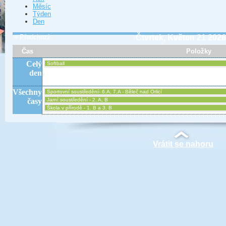
Měsíc
Týden
Den
« Předchozí
Čtvrtek, Květen 21 2026
Čas
Položky
Celý
Softball
den
Všechny
Sportovní soustředění- 6.A, 7.A - Běleč nad Orlicí
časy
Jarní soustředění - 2. A, B
Škola v přírodě - 1. B a 3. B
Vrátit se nahoru