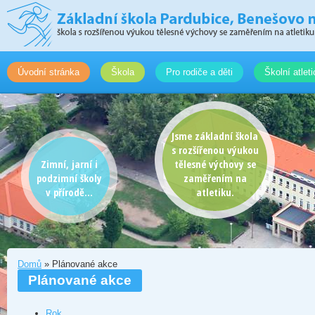
Úvodní stránka
Škola
Pro rodiče a děti
Školní atlet
Jsme základní škola
s rozšířenou výukou
Zimní, jarní i
tělesné výchovy se
podzimní školy
zaměřením na
v přírodě...
atletiku.
Domů
» Plánované akce
Plánované akce
Rok